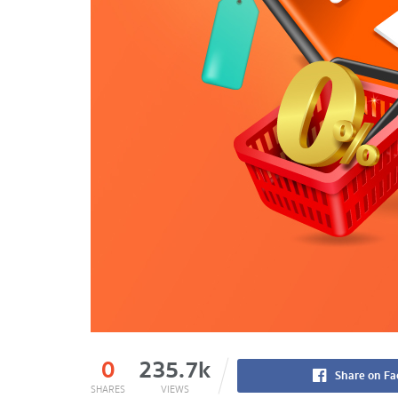
0
235.7k
Share on F
SHARES
VIEWS