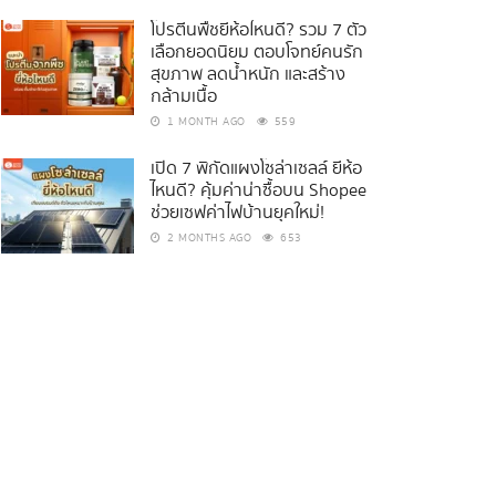
โปรตีนพืชยี่ห้อไหนดี? รวม 7 ตัว
เลือกยอดนิยม ตอบโจทย์คนรัก
สุขภาพ ลดน้ำหนัก และสร้าง
กล้ามเนื้อ
1 MONTH AGO
559
เปิด 7 พิกัดแผงโซล่าเซลล์ ยี่ห้อ
ไหนดี? คุ้มค่าน่าซื้อบน Shopee
ช่วยเซฟค่าไฟบ้านยุคใหม่!
2 MONTHS AGO
653