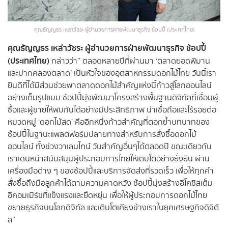
คุณธัญญธร เหล่าวัชระ ผู้อำนวยการฝ่ายพัฒนาธุรกิจ ช้อปปี้ (ประเทศไทย)
คุณธัญญธร เหล่าวัชระ ผู้อำนวยการฝ่ายพัฒนาธุรกิจ ช้อปปี้
(ประเทศไทย)
กล่าวว่า” ตลอดหลายปีที่ผ่านมา ‘ตลาดยอดพิมาน
และปากคลองตลาด’ เป็นหัวใจของอุตสาหกรรมดอกไม้ไทย วันนี้เรา
ยินดีที่ได้มีส่วนช่วยพาตลาดดอกไม้สำคัญแห่งนี้ก้าวสู่โลกออนไลน์
อย่างเต็มรูปแบบ ช้อปปี้มุ่งพัฒนาโครงสร้างพื้นฐานดิจิทัลที่เชื่อมผู้
ซื้อและผู้ขายให้พบกันได้อย่างมีประสิทธิภาพ น่าเชื่อถือและไร้รอยต่อ
หมวดหมู่ ‘ดอกไม้สด’ คืออีกหนึ่งก้าวสำคัญที่ตอกย้ำบทบาทของ
ช้อปปี้ในฐานะแพลตฟอร์มปลายทางสำหรับการสั่งซื้อดอกไม้
ออนไลน์ ทั้งช่วงวาเลนไทน์ วันสำคัญอื่นๆได้ตลอดปี ขณะเดียวกัน
เราเดินหน้าสนับสนุนผู้ประกอบการไทยให้เติบโตอย่างยั่งยืน ผ่าน
เครื่องมือต่าง ๆ ของช้อปปี้และบริการจัดส่งที่รวดเร็ว เพื่อให้ทุกคำ
สั่งซื้อถึงมือลูกค้าได้ตามความคาดหวัง ช้อปปี้มุ่งสร้างอีโคซิสเต็ม
อีคอมเมิร์ซที่แข็งแรงและยืดหยุ่น เพื่อให้ผู้ประกอบการดอกไม้ไทย
ขยายธุรกิจบนโลกดิจิทัล และเติบโตเคียงข้างเราในยุคเศรษฐกิจดิจิตั
ล”