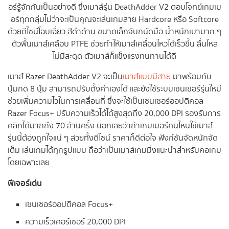
อร์รู้จักกันเป็นอย่างดี ซึ่งเมาส์รุ่น DeathAdder V2 ตอบโจทย์เกมเม
อร์ทุกกลุ่มไม่ว่าจะเป็นคุณจะเล่นเกมสาย Hardcore หรือ Softcore
ด้วยดีไซน์โฉบเฉี่ยว สีดำด้าน ขนาดเล็กจับถนัดมือ น้ำหนักเบามาก ๆ
ตัวพื้นเมาส์เคลือบ PTFE ช่วยทำให้เมาส์เคลื่อนไหวได้เร็วขึ้น ลื่นไหล
ไม่มีสะดุด ตัวเมาส์ก็แข็งแรงทนทานได้ดี
เมาส์ Razer DeathAdder V2 จะเป็น
เมาส์แบบมีสาย
มาพร้อมกับ
ปุ่มกด 8 ปุ่ม สามารถปรับตั้งค่าเองได้ และยังใช้ระบบเซนเซอร์รุ่นใหม่
ช่วยเพิ่มความไวในการเคลื่อนที่ ซึ่งจะใช้เป็นเซนเซอร์ออปติคอล
Razer Focus+ ปรับความเร็วได้ได้สูงสุดถึง 20,000 DPI รองรับการ
คลิกได้มากถึง 70 ล้านครั้ง บอกเลยว่าถ้าเกมเมอร์คนไหนใช้เมาส์
รุ่นนี้ต้องถูกใจแน่ ๆ สวยทั้งดีไซน์ ราคาก็ดีต่อใจ ฟังก์ชันจัดหนักจัด
เต็ม เล่นเกมได้ทุกรูปแบบ ถือว่าเป็นเมาส์เกมมิ่งแนะนำสำหรับคอเกม
โดยเฉพาะเลย
ฟีเจอร์เด่น
เซนเซอร์ออปติคอล Focus+
ความเร็วเคอร์เซอร์ 20,000 DPI