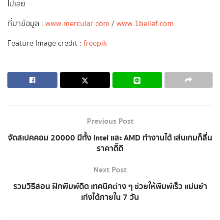
ไปเลย
ที่มาข้อมูล :
www.mercular.com
/
www.1belief.com
Feature Image credit :
freepik
Previous Post
จัดสเปคคอม 20000 มีทั้ง Intel และ AMD ทำงานได้ เล่นเกมก็ลื่น
ราคาดี๊ดี
Next Post
รวมวิธีสอน ฝึกพิมพ์ดีด เทคนิคต่าง ๆ ช่วยให้พิมพ์เร็ว แม่นยำ
เก่งได้ภายใน 7 วัน