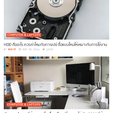
COMPUTER & LAPTOPS
HDD คืออะไร ควรค่าไหมกับการเปย์ ซื้อแบบไหนให้เหมาะกับการใช้งาน
NIN ST
BY
MAY 20, 2024
10.8K
COMPUTER & LAPTOPS