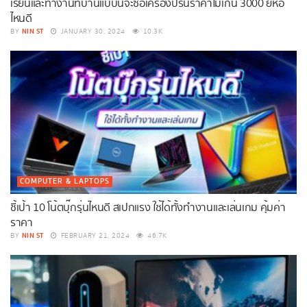
เรียนและทำงานที่บ้านแบบนี้จะซื้อเครื่องปริ้นราคาไม่เกิน 3000 ยี่ห้อ
ไหนดี
NIN ST
BY
JANUARY 30, 2024
10.3K
COMPUTER & LAPTOPS
ชี้เป้า 10 โน้ตบุ๊กรุ่นไหนดี สเปกแรง ใช้ได้ทั้งทำงานและเล่นเกม คุ้มค่า
ราคา
NIN ST
BY
FEBRUARY 21, 2024
46.7K