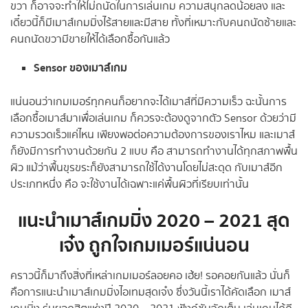
ขวา ก็อาจจะทำให้ไม่ถนัดในการเล่นเกม ความสนุกลดน้อยลง และ
เดี๋ยวนี้ก็มีเมาส์เกมมิ่งไร้สายและมีสาย ทั้งที่เหมาะกับคนถนัดซ้ายและ
คนถนัดขวามีขายให้ได้เลือกซื้อกันแล้ว
Sensor ของเมาส์เกม
แน่นอนว่าเกมเมอร์ทุกคนก็อยากจะได้เมาส์ที่มีความเร็ว ฉะนั้นการ
เลือกซื้อเมาส์มาเพื่อเล่นเกม ก็ควรจะต้องดูจากตัว Sensor ด้วยว่ามี
ความรวดเร็วแค่ไหน เพียงพอต่อความต้องการของเราไหม และเมาส์
ก็ยังมีการทำงานด้วยกัน 2 แบบ คือ สามารถทำงานได้ทุกสภาพพื้น
ผิว แม้ว่าพื้นขุรขระก็ยังสามารถใช้ได้งานโดยไม่สะดุด กับเมาส์อีก
ประเภทหนึ่ง คือ จะใช้งานได้เฉพาะแค่พื้นผิวที่เรียบเท่านั้น
แนะนำเมาส์เกมมิ่ง
2020 – 2021 สุด
เจ๋ง ถูกใจเกมเมอร์แน่นอน
คราวนี้ก็มาถึงสิ่งที่เหล่าเกมเมอร์ลอยคอ เฮ้ย! รอคอยกันแล้ว นั่นก็
คือการแนะนําเมาส์เกมมิ่งไอเทมสุดเจ๋ง ซึ่งวันนี้เราได้คัดเลือก เมาส์