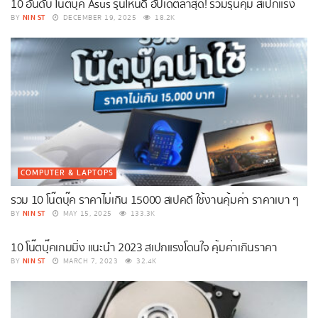
10 อันดับ โน๊ตบุ๊ค Asus รุ่นไหนดี อัปเดตล่าสุด! รวมรุ่นคุ้ม สเปกแรง
NIN ST
BY
DECEMBER 19, 2025
18.2K
COMPUTER & LAPTOPS
รวม 10 โน๊ตบุ๊ค ราคาไม่เกิน 15000 สเปคดี ใช้งานคุ้มค่า ราคาเบา ๆ
NIN ST
BY
MAY 15, 2025
133.3K
COMPUTER & LAPTOPS
10 โน๊ตบุ๊คเกมมิ่ง แนะนำ 2023 สเปกแรงโดนใจ คุ้มค่าเกินราคา
NIN ST
BY
MARCH 7, 2023
32.4K