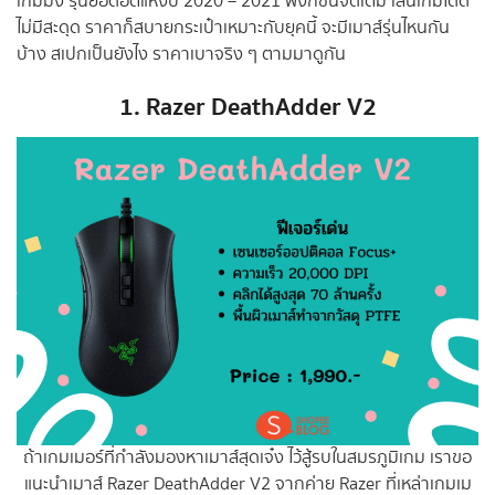
เกมมิ่ง รุ่นยอดฮิตแห่งปี 2020 – 2021 ฟังก์ชันจัดเต็ม เล่นเกมได้ดี
ไม่มีสะดุด ราคาก็สบายกระเป๋าเหมาะกับยุคนี้ จะมีเมาส์รุ่นไหนกัน
บ้าง สเปกเป็นยังไง ราคาเบาจริง ๆ ตามมาดูกัน
1. Razer DeathAdder V2
ถ้าเกมเมอร์ที่กำลังมองหาเมาส์สุดเจ๋ง ไว้สู้รบในสมรภูมิเกม เราขอ
แนะนำเมาส์ Razer DeathAdder V2 จากค่าย Razer ที่เหล่าเกมเม