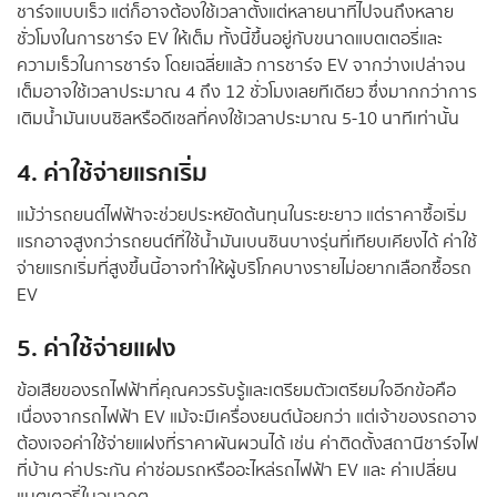
ชาร์จแบบเร็ว แต่ก็อาจต้องใช้เวลาตั้งแต่หลายนาทีไปจนถึงหลาย
ชั่วโมงในการชาร์จ EV ให้เต็ม ทั้งนี้ขึ้นอยู่กับขนาดแบตเตอรี่และ
ความเร็วในการชาร์จ โดยเฉลี่ยแล้ว การชาร์จ EV จากว่างเปล่าจน
เต็มอาจใช้เวลาประมาณ 4 ถึง 12 ชั่วโมงเลยทีเดียว ซึ่งมากกว่าการ
เติมน้ำมันเบนซิลหรือดีเซลที่คงใช้เวลาประมาณ 5-10 นาทีเท่านั้น
4. ค่าใช้จ่ายแรกเริ่ม
แม้ว่ารถยนต์ไฟฟ้าจะช่วยประหยัดต้นทุนในระยะยาว แต่ราคาซื้อเริ่ม
แรกอาจสูงกว่ารถยนต์ที่ใช้น้ำมันเบนซินบางรุ่นที่เทียบเคียงได้ ค่าใช้
จ่ายแรกเริ่มที่สูงขึ้นนี้อาจทำให้ผู้บริโภคบางรายไม่อยากเลือกซื้อรถ
EV
5. ค่าใช้จ่ายแฝง
ข้อเสียของรถไฟฟ้าที่คุณควรรับรู้และเตรียมตัวเตรียมใจอีกข้อคือ
เนื่องจากรถไฟฟ้า EV แม้จะมีเครื่องยนต์น้อยกว่า แต่เจ้าของรถอาจ
ต้องเจอค่าใช้จ่ายแฝงที่ราคาผันผวนได้ เช่น ค่าติดตั้งสถานีชาร์จไฟ
ที่บ้าน ค่าประกัน ค่าซ่อมรถหรืออะไหล่รถไฟฟ้า EV และ ค่าเปลี่ยน