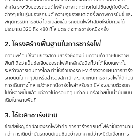
จำกัด ระยะวิ่งของรถยนต์ไฟฟ้า อาจแตกต่างกันไปขึ้นอยู่กับปัจจัย
ต่างๆ เช่น รุ่นของรถยนต์ ความจุของแบตเตอรี่ สภาพการขับขี่ และ
พฤติกรรมการขับขี่ โดยเฉลี่ยแล้ว รถยนต์ไฟฟ้าสมัยใหม่มักวิ่งได้
ประมาณ 320 ถึง 480 กิโลเมตร ต่อการชาร์จหนึ่งครั้ง
2. โครงสร้างพื้นฐานในการชาร์จไฟ
ความพร้อมใช้งานของสถานีชาร์จยังคงเป็นความท้าทายในหลาย
พื้นที่ ถือว่าเป็นข้อเสียของรถไฟฟ้าหลักข้อนึงก็ว่าได้ โดยเฉพาะใน
ระหว่างการเดินทางไกล ทำให้เจ้าของรถ EV ต้องวางแผนการชาร์จ
รถยนต์ในทุกๆวัน หรือสำรวจสถานีและวางแผนการชาร์จไฟให้ดีก่อน
การเดินทางไกล แม้ว่าสถานีชาร์จไฟสำหรับรถ EV จะขยายตัวออก
ไปที่หลายปั๊มแล้ว แต่อาจไม่ครอบคลุมเท่ากับเครือข่ายปั๊มน้ำมันแบบ
เดิมในหลายพื้นที่
3. ใช้เวลาชาร์จนาน
ข้อเสียใหญ่อีกข้อของรถไฟฟ้าคือ การชาร์จรถยนต์ไฟฟ้าใช้เวลานาน
กว่าการเติมน้ำมันรถยนต์เบนซินอย่างมาก แม้ว่าจะมีตัวเลือกการ