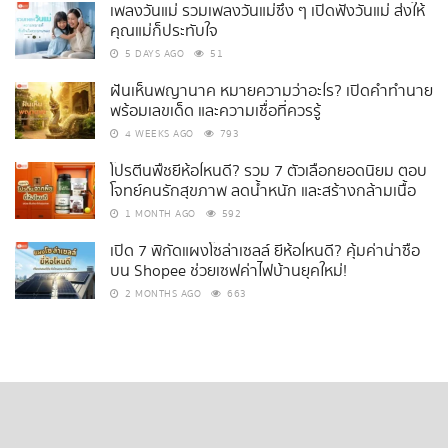
เพลงวันแม่ รวมเพลงวันแม่ซึ้ง ๆ เปิดฟังวันแม่ ส่งให้
คุณแม่ก็ประทับใจ
5 DAYS AGO
51
ฝันเห็นพญานาค หมายความว่าอะไร? เปิดคำทำนาย
พร้อมเลขเด็ด และความเชื่อที่ควรรู้
4 WEEKS AGO
793
โปรตีนพืชยี่ห้อไหนดี? รวม 7 ตัวเลือกยอดนิยม ตอบ
โจทย์คนรักสุขภาพ ลดน้ำหนัก และสร้างกล้ามเนื้อ
1 MONTH AGO
592
เปิด 7 พิกัดแผงโซล่าเซลล์ ยี่ห้อไหนดี? คุ้มค่าน่าซื้อ
บน Shopee ช่วยเซฟค่าไฟบ้านยุคใหม่!
2 MONTHS AGO
663