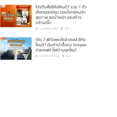
โปรตีนพืชยี่ห้อไหนดี? รวม 7 ตัว
เลือกยอดนิยม ตอบโจทย์คนรัก
สุขภาพ ลดน้ำหนัก และสร้าง
กล้ามเนื้อ
1 MONTH AGO
557
เปิด 7 พิกัดแผงโซล่าเซลล์ ยี่ห้อ
ไหนดี? คุ้มค่าน่าซื้อบน Shopee
ช่วยเซฟค่าไฟบ้านยุคใหม่!
2 MONTHS AGO
652