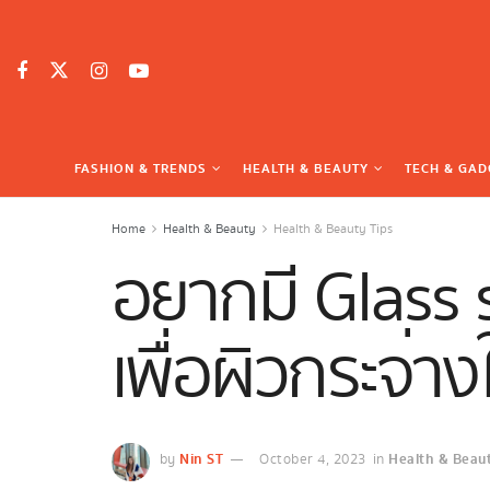
FASHION & TRENDS
HEALTH & BEAUTY
TECH & GAD
Home
Health & Beauty
Health & Beauty Tips
อยากมี Glass s
เพื่อผิวกระจ่าง
Nin ST
Health & Beaut
by
October 4, 2023
in