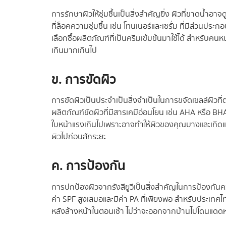
การรักษาผิวให้ชุ่มชื้นเป็นสิ่งสำคัญยิ่ง ผิวที่ขาดน้ำอ
ที่ล็อคความชุ่มชื้น เช่น โทนเนอร์และเซรั่ม ที่มีส่วนป
เลือกซื้อผลิตภัณฑ์ที่เป็นครีมเข้มข้นมาใช้ได้ สำหรับคนห
เกินมากเกินไป
ข. การขัดผิว
การขัดผิวเป็นประจำเป็นสิ่งจำเป็นในการขจัดเซลล์ผิวที่ต
ผลิตภัณฑ์ขัดผิวที่มีสารเคมีอ่อนโยน เช่น AHA หรือ BH
ใบหน้าแรงเกินไปเพราะอาจทำให้ผิวของคุณบางและเกิดแผล
ผิวไปก่อนสักระยะ
ค. การป้องกัน
การปกป้องผิวจากรังสียูวีเป็นสิ่งสำคัญในการป้องกัน
ค่า SPF สูงเสมอและมีค่า PA ที่เพียงพอ สำหรับประเท
หลังล้างหน้าในตอนเช้า ไม่ว่าจะออกจากบ้านไปโดนแดดหร