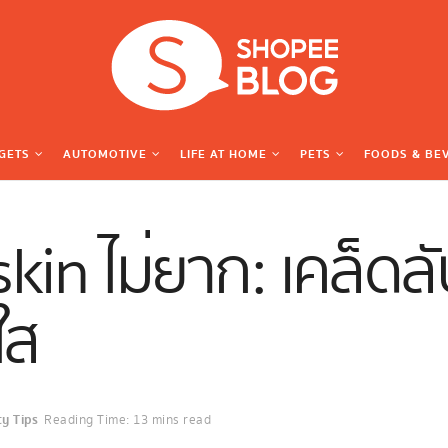
GETS
AUTOMOTIVE
LIFE AT HOME
PETS
FOODS & BE
kin ไม่ยาก: เคล็ดล
ใส
y Tips
Reading Time: 13 mins read