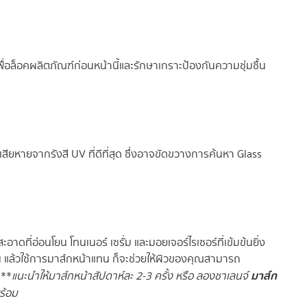
พื่อล็อคผลิตภัณฑ์ก่อนหน้านี้และรักษาเกราะป้องกันความชุ่มชื้น
ียหายจากรังสี UV ที่ดีที่สุด ซึ่งอาจขัดขวางการค้นหา Glass
ี่อ่อนโยน โทนเนอร์ เซรั่ม และมอยเจอร์ไรเซอร์ที่เข้มข้นยิ่ง
ข้น แล้วใช้การมาส์กหน้าแทน ก็จะช่วยให้ผิวของคุณสามารถ
มาส์ก
 **
แนะนำให้มาส์กหน้าสัปดาห์ละ 2-3 ครั้ง หรือ ลองชาเลนจ์
ร้อม