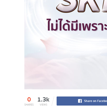
0
1.3k
Share on Faceb
SHARES
VIEWS