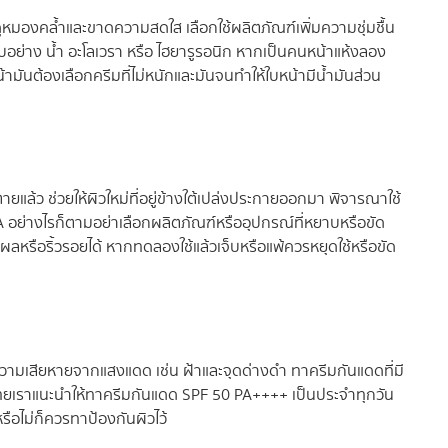
าจดูหมองคล้ำและขาดความสดใส เลือกใช้ผลิตภัณฑ์เพิ่มความชุ่มชื้น
ระกอบอย่าง น้ำ อะโลเวรา หรือ ไฮยารูรอนิก หากเป็นคนหน้าแห้งลอง
น้ามันต้องเลือกครีมที่ไม่หนักและมันจนทำให้ใบหน้ามีน้ำมันส่วน
ายแล้ว ช่วยให้ผิวใหม่ที่อยู่ข้างใต้เปล่งประกายออกมา พิจารณาใช้
A อย่างไรก็ตามอย่าเลือกผลิตภัณฑ์หรืออุปกรณ์ที่หยาบหรือขัด
หรือริ้วรอยได้ หากทดลองใช้แล้วเจ็บหรือแพ้ควรหยุดใช้หรือขัด
ความเสียหายจากแสงแดด เช่น ฝ้าและจุดด่างดำ ทาครีมกันแดดที่มี
ศไทยเราแนะนำให้ทาครีมกันแดด SPF 50 PA++++ เป็นประจำทุกวัน
ือไม่ก็ควรทาป้องกันผิวไว้