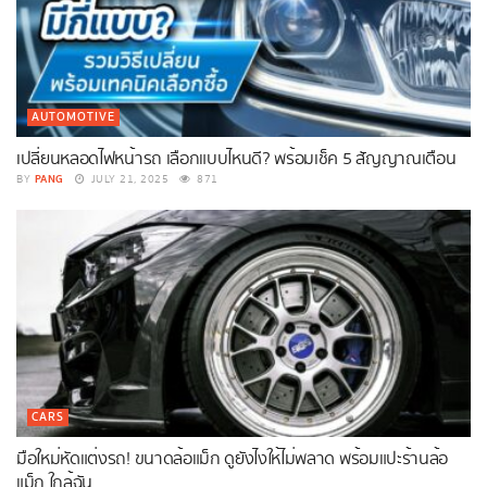
AUTOMOTIVE
เปลี่ยนหลอดไฟหน้ารถ เลือกแบบไหนดี? พร้อมเช็ค 5 สัญญาณเตือน
PANG
BY
JULY 21, 2025
871
CARS
มือใหม่หัดแต่งรถ! ขนาดล้อแม็ก ดูยังไงให้ไม่พลาด พร้อมแปะร้านล้อ
แม็ก ใกล้ฉัน