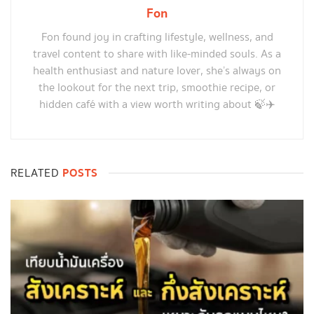
Fon
Fon found joy in crafting lifestyle, wellness, and
travel content to share with like-minded souls. As a
health enthusiast and nature lover, she’s always on
the lookout for the next trip, smoothie recipe, or
hidden café with a view worth writing about 🍃✈️
POSTS
RELATED