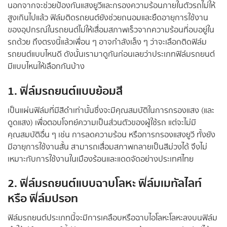
นอกจากจะช่วยป้องกันแสงยูวีและกรองความร้อนภายในตัวรถไม่ให้
สูงเกินไปแล้ว ฟิล์มติดรถยนต์ยังช่วยถนอมและยืดอายุการใช้งาน
ของอุปกรณ์ในรถยนต์ไม่ให้เสื่อมสภาพเร็วจากความร้อนที่อบอยู่ใน
รถด้วย ถึงตรงนี้แล้วเพื่อน ๆ อาจกำลังเล็ง ๆ ว่าจะเลือกติดฟิล์ม
รถยนต์แบบไหนดี ดังนั้นเรามาดูกันก่อนเลยว่าประเภทฟิล์มรถยนต์
มีแบบไหนให้เลือกกันบ้าง
1. ฟิล์มรถยนต์แบบย้อมสี
เป็นแผ่นฟิล์มที่มีสีดำเท่านั้นซึ่งจะมีคุณสมบัติในการกรองแสง (และ
ดูดแสง) เพื่อตอบโจทย์ความเป็นส่วนตัวของผู้ใช้รถ แต่จะไม่มี
คุณสมบัติอื่น ๆ เช่น การลดความร้อน หรือการกรองแสงยูวี ทั้งยัง
มีอายุการใช้งานสั้น สามารถเสื่อมสภาพกลายเป็นสีม่วงได้ จึงไม่
เหมาะกับการใช้งานในเมืองร้อนและแดดจัดอย่างประเทศไทย
2. ฟิล์มรถยนต์แบบฉาบโลหะ ฟิล์มเมทัลไลท์
หรือ ฟิล์มปรอท
ฟิล์มรถยนต์ประเภทนี้จะมีการเคลือบหรือฉาบไอโลหะโลหะลงบนฟิล์ม