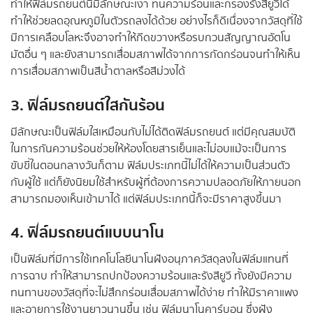
ทำให้ฟิล์มรถยนต์นี้มีลักษณะเงา ทนความร้อนและกรองรังสียูวีได้
ทำให้ช่วยลดอุณหภูมิในตัวรถลงได้ด้วย อย่างไรก็ดีเนื่องจากวัสดุที่ใช้
มีการเคลือบโลหะจึงอาจทำให้กีดขวางหรือรบกวนสัญญาณอัตโน
มัตอื่น ๆ และยังสามารถเสื่อมสภาพได้จากการกัดกร่อนจนทำให้เห็น
การเสื่อมสภาพเป็นสีน้ำตาลหรือสีม่วงได้
3. ฟิล์มรถยนต์ใสกันร้อน
มีลักษณะเป็นฟิล์มใสเหมือนกับไม่ได้ติดฟิล์มรถยนต์ แต่มีคุณสมบัติ
ในการกันความร้อนช่วยให้ห้องโดยสารเย็นและไม่อบแม้จะเป็นการ
ขับขี่ในตอนกลางวันก็ตาม ฟิล์มประเภทนี้ไม่ได้ให้ความเป็นส่วนตัว
กับผู้ใช้ แต่ก็ยังนิยมใช้สำหรับผู้ที่ต้องการความปลอดภัยให้ภายนอก
สามารถมองเห็นเข้ามาได้ แต่ฟิล์มประเภทนี้ก็จะมีราคาสูงขึ้นมา
4. ฟิล์มรถยนต์แบบนาโน
เป็นฟิล์มที่มีการใช้เทคโนโลยีนาโนฝังอนุภาควัสดุลงในฟิล์มแทนที่
การฉาบ ทำให้สามารถปกป้องความร้อนและรังสียูวี ทั้งยังมีความ
ทนทานของวัสดุที่จะไม่สึกกร่อนเสื่อมสภาพได้ง่าย ทำให้มีราคาแพง
และอายุการใช้งานยาวนานขึ้น เช่น ฟิล์มนาโนคาร์บอน ซึ่งฝัง