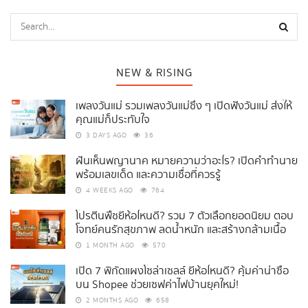
NEW & RISING
เพลงวันแม่ รวมเพลงวันแม่ซึ้ง ๆ เปิดฟังวันแม่ ส่งให้
คุณแม่ก็ประทับใจ
3 DAYS AGO
36
ฝันเห็นพญานาค หมายความว่าอะไร? เปิดคำทำนาย
พร้อมเลขเด็ด และความเชื่อที่ควรรู้
4 WEEKS AGO
764
โปรตีนพืชยี่ห้อไหนดี? รวม 7 ตัวเลือกยอดนิยม ตอบ
โจทย์คนรักสุขภาพ ลดน้ำหนัก และสร้างกล้ามเนื้อ
1 MONTH AGO
570
เปิด 7 พิกัดแผงโซล่าเซลล์ ยี่ห้อไหนดี? คุ้มค่าน่าซื้อ
บน Shopee ช่วยเซฟค่าไฟบ้านยุคใหม่!
2 MONTHS AGO
658