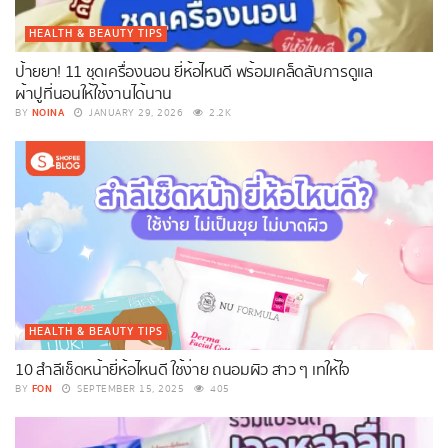
HEALTH & BEAUTY TIPS
ป้ายยา! 11 ชุดเครื่องนอน ยี่ห้อไหนดี พร้อมเคล็ดลับการดูแล
ผ้าปูที่นอนให้ใช้งานได้นาน
NOINA
BY
JANUARY 29, 2026
2.2K
HEALTH & BEAUTY TIPS
10 สำลีเช็ดหน้ายี่ห้อไหนดี ใช้ง่าย ถนอมผิว สาว ๆ เทให้ใจ
FON
BY
SEPTEMBER 15, 2025
405