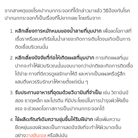
จากสาเหตุของโรคปากนกกระจอกที่ได้กล่าวมาแล้ว วิธีป้องกันโรค
ปากนกกระจอกก็เป็นเรื่องที่ไม่ยากเลย โดยเริ่มจาก
หลีกเลี่ยงการหมักหมมของน้ำลายที่มุมปาก
เพื่อลดโอกาสที่
เชื้อราหรือแบคทีเรียในน้ำลายจะเกิดการเติบโตจนเกิดเป็นการ
ติดเชื้อบริเวณนั้น
หลีกเลี่ยงปัจจัยที่ก่อให้เกิดแผลที่มุมปาก
การเกิดแผลที่มุม
ปากจะทำให้ผิวบริเวณนั้นบอบบางกว่าปกติและเกิดการติดเชื้อ
ได้ง่าย ทางที่ดีควรดูแลรักษาให้ดี และหากเป็นแผลหรือรู้สึก
แสบตึงควรรีบรักษาให้หายตั้งแต่เนิ่น ๆ
รับประทานอาหารที่อุดมด้วยวิตามินที่จำเป็น
เช่น วิตามินบี
สอง ธาตุเหล็ก และโปรตีน ที่มีประโยชน์ในการบำรุงผิวให้แข็ง
แรง จะช่วยลดโอกาสการเป็นปากนกกระจอกได้
ใช้ผลิตภัณฑ์เติมความชุ่มชื้นให้ริมฝีปาก
เพื่อเพิ่มความ
ยืดหยุ่นของผิวและเป็นการลดปัจจัยที่จะทำให้ผิวบาดเจ็บ
อย่าง
วาสลีนเจล
หรือลิปมัน