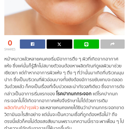
0
SHARES
หน้าหนาวแล้วหลายคนคงเริ่มมีอาการตึง ๆ ผิวที่เกิดจากอากาศ
แห้ง ซึ่งแค่นั้นก็รู้สึกไม่สบายตัวจนต้องหาผลิตภัณฑ์ดูแลผิวมาช่วย
เยียวยา แต่ถ้าหากอาการผิวแห้ง ๆ ตึง ๆ ที่ว่านั้นมาเกิดที่บริเวณมุม
ปาก ซึ่งเป็นบริเวณที่ผิวอ่อนบางทั้งยังต้องมีการขยับแทบจะตลอด
วันด้วยแล้ว ก็คงเป็นเรื่องที่เจ็บปวดและน่ากังวลทีเดียว ซึ่งอาการดัง
โรคปากนกกระจอก
กล่าวเป็นอาการเริ่มแรกของ
แต่โรคปากนก
กระจอกไม่ได้เกิดจากอากาศแห้งจึงรักษาไม่ได้ด้วยการเติม
ผลิตภัณฑ์บำรุงผิว
และหลายคนคงเคยได้ยินว่าปากนกกระจอกขาด
วิตามินอะไรสักอย่าง แต่นั่นจะเป็นความเชื่อที่ถูกต้องหรือไม่? ถึง
ตรงนี้แล้วก็คงไม่ต้องสงสัยนานเพราะบทความนี้เราจะพาเพื่อน ๆ ไป
ทำความรู้จักกับอาการนี้ให้มากขึ้นกัน