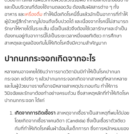
ด้วยอาการเหล่านี้ผนวกกับผิวบริเวณริมฝีปากที่มีลักษณะอ่อนบาง
และเป็นบริเวณที่ต้องใช้งานตลอดวัน ต้องสัมผัสสารต่าง ๆ ทั้ง
อาหาร และ
เครื่องดื่ม
ทำให้เมื่อเกิดโรคนี้ขึ้นแล้วมักเป็นอาการที่ทำให้
ผู้ป่วยรู้สึกรำคาญไปจนถึงเจ็บปวดได้ และเนื่องจากโรคนี้ไม่สามารถ
รักษาให้หายได้ในระยะสั้น เมื่อเป็นแล้วจึงต้องใช้เวลารักษาและจำเป็น
ต้องทนอยู่กับอาการนี้ไปเป็นระยะเวลาหนึ่งเลยทีเดียว การศึกษา
สาเหตุและดูแลป้องกันไม่ให้เกิดโรคจึงมีความสำคัญมาก
ปากนกกระจอกเกิดจากอะไร
หลายคนอาจเคยได้ยินว่าการขาดวิตามินบีทำให้เป็นโรคปากนก
กระจอก แต่จริง ๆ แล้วปากนกกระจอกเกิดจากสาเหตุที่หลากหลาย
และในผู้ป่วยบางรายก็อาจมีหลายสาเหตุประกอบกัน ทำให้การ
วินิจฉัยและรักษาต้องทำอย่างครบถ้วน ซึ่งสาเหตุหลักที่ทำให้เกิดโรค
ปากนกกระจอก ได้แก่
เกิดจากการติดเชื้อรา
สาเหตุจากเชื้อราเป็นสาเหตุที่พบได้บ่อย
โดยเกิดจากเชื้อราแคนดิดา (Candida) ซึ่งเป็นเชื้อราตัวเดียว
กับที่ทำให้เกิดโรคผื่นผ้าอ้อมในเด็กทารก ซึ่งการหมักหมมของ