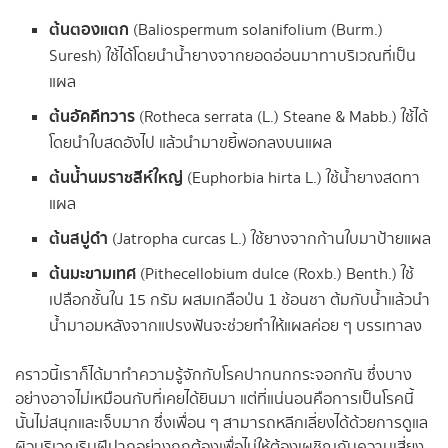
ต้นตองแตก
(Baliospermum solanifolium (Burm.)
Suresh) ใช้ได้โดยนำน้ำยางจากยอดอ่อนมาทาบริเวณที่เป็น
แผล
ต้นอัคคีทวาร
(Rotheca serrata (L.) Steane & Mabb.) ใช้ได้
โดยนำใบสดอังไป แล้วนำมาขยี้พอกลงบนแผล
ต้นน้ำนมราชสีห์ใหญ่
(Euphorbia hirta L.) ใช้น้ำยางสดทา
แผล
ต้นสบู่ดำ
(Jatropha curcas L.) ใช้ยางจากก้านใบมาป้ายแผล
ต้นมะขามเทศ
(Pithecellobium dulce (Roxb.) Benth.) ใช้
เปลือกชั้นใน 15 กรัม ผสมเกลือป่น 1 ช้อนชา ต้มกับน้ำแล้วนำ
น้ำมาอมหลังจากแปรงฟันจะช่วยทำให้แผลค่อย ๆ บรรเทาลง
คราวนี้เราก็ได้มาทำความรู้จักกับโรคปากนกกระจอกกัน ซึ่งบาง
อย่างอาจไม่เหมือนกับที่เคยได้ยินมา แต่ที่แน่นอนคือการเป็นโรคนี้
นั้นไม่สนุกและเจ็บมาก ซึ่งเพื่อน ๆ สามารถหลีกเลี่ยงได้ด้วยการดูแล
ผิวบริเวณริมฝีปากอย่างถูกต้องเพื่อไม่ให้ต้องเผชิญกับความเสี่ยง