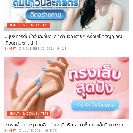
HEALTH & BEAUTY TIPS
มนุษย์ควรดื่มน้ำวันละกี่มล. ดี? คำนวณง่าย ๆ พร้อมเช็คสัญญาณ
เตือนภาวะขาดน้ำ!
MIW
BY
NOVEMBER 26, 2024
1.3K
HEALTH & BEAUTY TIPS
7 ทรงเล็บต่าง ๆ ยอดฮิต ทำแล้วมือเรียวสวย เช็กทรงเล็บที่เหมาะสม
MIW
BY
JULY 5, 2024
5.7K