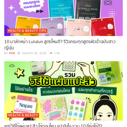
HEALTH & BEAUTY TIPS
10 มาส์กหน้า Lululun สูตรไหนดี? รีวิวครบทุกสูตรผิวฉ่ำฉบับสาว
ญี่ปุ่น
FON
BY
AUGUST 20, 2025
1.9K
HEALTH & BEAUTY
แชร์วิธีใช้แผ่นแปะสิว ใช้ตอนไหน แปะยังไง รวม 10 ยี่ห้อใช้ดี?