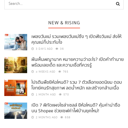
NEW & RISING
เพลงวันแม่ รวมเพลงวันแม่ซึ้ง ๆ เปิดฟังวันแม่ ส่งให้
คุณแม่ก็ประทับใจ
3 DAYS AGO
36
ฝันเห็นพญานาค หมายความว่าอะไร? เปิดคำทำนาย
พร้อมเลขเด็ด และความเชื่อที่ควรรู้
4 WEEKS AGO
765
โปรตีนพืชยี่ห้อไหนดี? รวม 7 ตัวเลือกยอดนิยม ตอบ
โจทย์คนรักสุขภาพ ลดน้ำหนัก และสร้างกล้ามเนื้อ
1 MONTH AGO
570
เปิด 7 พิกัดแผงโซล่าเซลล์ ยี่ห้อไหนดี? คุ้มค่าน่าซื้อ
บน Shopee ช่วยเซฟค่าไฟบ้านยุคใหม่!
2 MONTHS AGO
658