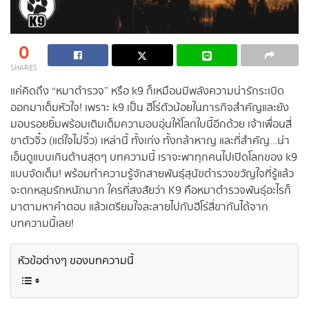
0
SHARES
แค่คิดถึง “หมาตำรวจ” หรือ k9 ก็เหมือนมีพลังความน่ารักระเบิด
ออกมาเต็มหัวใจ! เพราะ k9 เป็น ฮีโร่ตัวน้อยในภารกิจสำคัญและยัง
มอบรอยยิ้มพร้อมเติมเต็มความอบอุ่นให้โลกใบนี้อีกด้วย เจ้าเพื่อนสี่
ขาตัวจิ๋ว (แต่ใจไม่จิ๋ว) เหล่านี้ ทั้งเก่ง ทั้งกล้าหาญ และที่สำคัญ…น่า
เอ็นดูแบบเกินต้านสุดๆ บทความนี้ เราจะพาทุกคนไปเปิดโลกของ k9
แบบจัดเต็ม! พร้อมทำความรู้จักสายพันธุ์สุนัขตำรวจขวัญใจที่รู้แล้ว
จะตกหลุมรักหนักมาก ใครที่สงสัยว่า K9 คือหมาตำรวจพันธุ์อะไรก็
มาตามหาคำตอบ แล้วเตรียมใจละลายไปกับฮีโร่สี่ขากันได้จาก
บทความนี้เลย!
หัวข้อต่างๆ ของบทความนี้