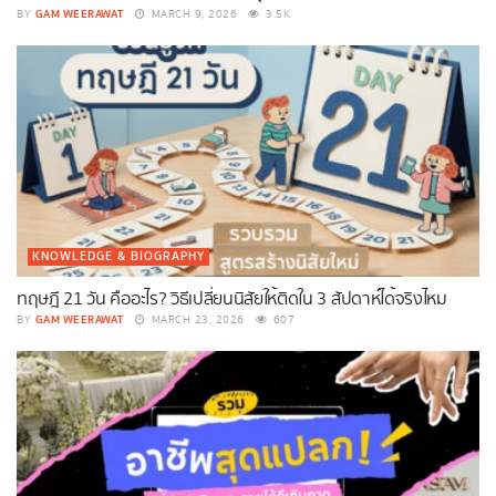
GAM WEERAWAT
BY
MARCH 9, 2026
3.5K
KNOWLEDGE & BIOGRAPHY
ทฤษฎี 21 วัน คืออะไร? วิธีเปลี่ยนนิสัยให้ติดใน 3 สัปดาห์ได้จริงไหม
GAM WEERAWAT
BY
MARCH 23, 2026
607