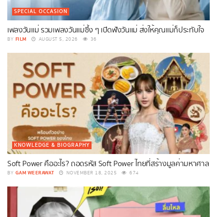
SPECIAL OCCASION
เพลงวันแม่ รวมเพลงวันแม่ซึ้ง ๆ เปิดฟังวันแม่ ส่งให้คุณแม่ก็ประทับใจ
FILM
BY
AUGUST 5, 2026
36
KNOWLEDGE & BIOGRAPHY
Soft Power คืออะไร? ถอดรหัส Soft Power ไทยที่สร้างมูลค่ามหาศาล
GAM WEERAWAT
BY
NOVEMBER 18, 2025
674