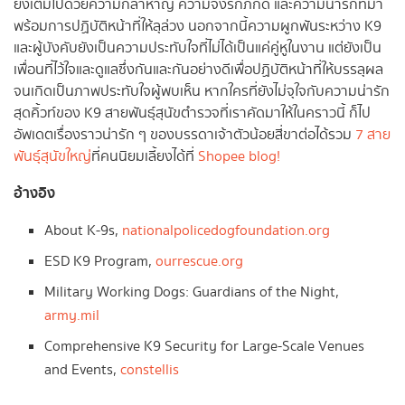
ยังเต็มไปด้วยความกล้าหาญ ความจงรักภักดี และความน่ารักที่มา
พร้อมการปฏิบัติหน้าที่ให้ลุล่วง นอกจากนี้ความผูกพันระหว่าง K9
และผู้บังคับยังเป็นความประทับใจที่ไม่ได้เป็นแค่คู่หูในงาน แต่ยังเป็น
เพื่อนที่ไว้ใจและดูแลซึ่งกันและกันอย่างดีเพื่อปฏิบัติหน้าที่ให้บรรลุผล
จนเกิดเป็นภาพประทับใจผู้พบเห็น หากใครที่ยังไม่จุใจกับความน่ารัก
สุดคิ้วท์ของ K9 สายพันธุ์สุนัขตำรวจที่เราคัดมาให้ในคราวนี้ ก็ไป
อัพเดตเรื่องราวน่ารัก ๆ ของบรรดาเจ้าตัวน้อยสี่ขาต่อได้รวม
7 สาย
พันธุ์สุนัขใหญ่
ที่คนนิยมเลี้ยงได้ที่
Shopee blog!
อ้างอิง
About K-9s,
nationalpolicedogfoundation.org
ESD K9 Program,
ourrescue.org
Military Working Dogs: Guardians of the Night,
army.mil
Comprehensive K9 Security for Large-Scale Venues
and Events,
constellis