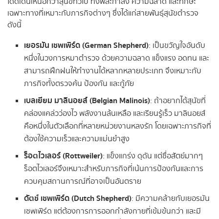
โดดเด่นเหนือกว่าสุนัขทั่วไป ทั้งพละกำลัง ความฉลาด และทักษะ
เฉพาะทางที่เหมาะกับภารกิจต่างๆ ซึ่งได้แก่สายพันธุ์สุนัขตำรวจ
ดังนี้
เยอรมัน เชพเพิร์ด (
German Shepherd)
: เป็นขวัญใจอันดับ
หนึ่งในวงการหมาตำรวจ ด้วยความฉลาด แข็งแรง อดทน และ
สามารถฝึกฝนให้ทำงานได้หลากหลายประเภท จึงเหมาะกับ
ภารกิจทั้งตรวจค้น ป้องกัน และกู้ภัย
เบลเยียม มาลินอยส์ (
Belgian Malinois)
: ถ้าอยากได้สุนัขที่
คล่องแคล่วว่องไว พลังงานล้นเหลือ และเรียนรู้เร็ว มาลินอยส์
คือหนึ่งในตัวเลือกที่หลายหน่วยงานหลงรัก โดยเฉพาะภารกิจที่
ต้องใช้ความเร็วและความแม่นยำสูง
ร็อตไวเลอร์ (
Rottweiler)
: แข็งแกร่ง ดุดัน แต่ซื่อสัตย์มากๆ
ร็อตไวเลอร์จึงเหมาะสำหรับภารกิจที่เน้นการป้องกันและการ
ควบคุมสถานการณ์ที่อาจเป็นอันตราย
ดัตช์ เชพเพิร์ด (
Dutch Shepherd)
: มีความคล้ายกับเยอรมัน
เชพเพิร์ด แต่ต้องการการออกกำลังกายที่เข้มข้นกว่า และมี