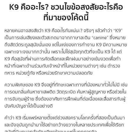
K9 คืออะไร? ชวนไขข้อสงสัยอะไรคือ
ที่มาของโค้ดนี้
หลายคนอาจสงสัยว่า K9 คืออะไรกันแน่นะ? จริงๆ แล้วคำว่า “K9”
เป็นการเล่นเสียงและตัวสะกดมาจากภาษาละติน “canine” ซึ่งหมาย
ถึงสัตว์ตระกูลสุนัขนั่นเอง แต่ในแง่ของการทำงาน K9 มีความหมาย
เฉพาะเจาะจงมากกว่านั้น เพราะไม่ใช่สุนัขทุกตัวที่จะเป็น K9 ได้ แต่
K9 คือสุนัขที่ผ่านการคัดเลือกและฝึกฝนมาอย่างเข้มงวดเพื่อทำ
หน้าที่เฉพาะด้านร่วมกับเจ้าหน้าที่ในหน่วยงานต่างๆ เช่น ตำรวจ
ทหาร หน่วยกู้ภัย หรือหน่วยรักษาความปลอดภัย
ความพิเศษของ K9 จึงอยู่ที่ทักษะเฉพาะทางที่น้องหมาทั่วไปไม่มี เช่น
การดมกลิ่นค้นหายาเสพติด วัตถุระเบิด ค้นหาผู้สูญหาย หรือช่วยใน
การจับกุมผู้ร้าย ซึ่งต้องอาศัยการฝึกฝนที่ต่อเนื่องและสื่อสารกับผู้
บังคับบัญชาได้เป็นอย่างดี
คำว่า K9 เริ่มแพร่หลายตั้งแต่ช่วงสงครามโลกครั้งที่สองเป็นต้นมา
และปัจจุบันถูกนำมาใช้อย่างกว้างขวางในหลายประเทศเพื่อใช้เรียก