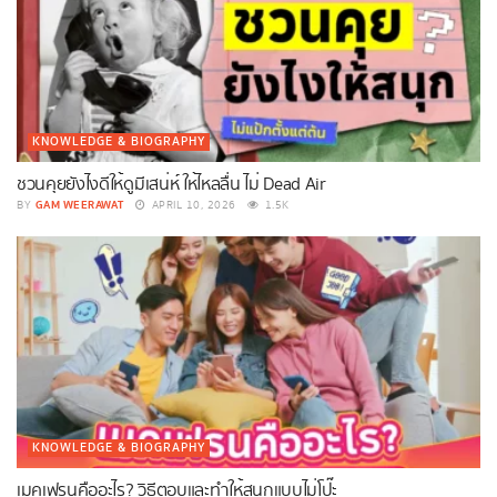
KNOWLEDGE & BIOGRAPHY
ชวนคุยยังไงดีให้ดูมีเสน่ห์ ให้ไหลลื่น ไม่ Dead Air
GAM WEERAWAT
BY
APRIL 10, 2026
1.5K
KNOWLEDGE & BIOGRAPHY
เมคเฟรนคืออะไร? วิธีตอบและทำให้สนุกแบบไม่โป๊ะ