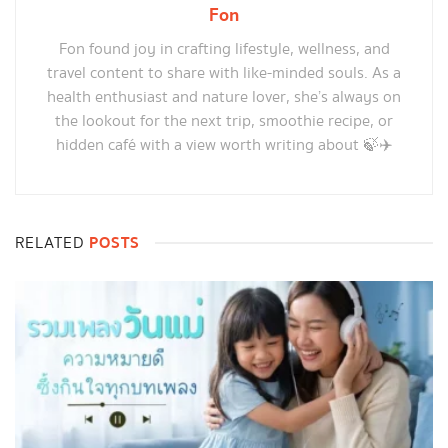
Fon
Fon found joy in crafting lifestyle, wellness, and
travel content to share with like-minded souls. As a
health enthusiast and nature lover, she’s always on
the lookout for the next trip, smoothie recipe, or
hidden café with a view worth writing about 🍃✈️
POSTS
RELATED