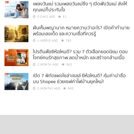
เพลงวันแม่ รวมเพลงวันแม่ซึ้ง ๆ เปิดฟังวันแม่ ส่งให้
คุณแม่ก็ประทับใจ
5 DAYS AGO
51
ฝันเห็นพญานาค หมายความว่าอะไร? เปิดคำทำนาย
พร้อมเลขเด็ด และความเชื่อที่ควรรู้
4 WEEKS AGO
792
โปรตีนพืชยี่ห้อไหนดี? รวม 7 ตัวเลือกยอดนิยม ตอบ
โจทย์คนรักสุขภาพ ลดน้ำหนัก และสร้างกล้ามเนื้อ
1 MONTH AGO
592
เปิด 7 พิกัดแผงโซล่าเซลล์ ยี่ห้อไหนดี? คุ้มค่าน่าซื้อ
บน Shopee ช่วยเซฟค่าไฟบ้านยุคใหม่!
2 MONTHS AGO
663