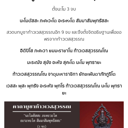
ตั้งนะโม 3 จบ
นะโมตัสสะ ภะคะวะโต อะระหะโต สัมมาสัมพุทธัสสะ
สวดบทบูชาท้าวเวสสุวรรณอีก 9 จบ และจึงตั้งจิตอธิษฐานเพื่อขอ
พรจากท้าวเวสสุวรรณ
อิติปิโส ภะคะวา ยมมะราชาโน ท้าวเวสสุวรรณโณ
มะระณัง สุขัง อะหัง สุคะโต นะโม พุทธายะ
ท้าวเวสสุวรรณโณ จาตุมะหาราชิกา ยักขะพันตาภัทภูริโต
เวสสะ พุสะ พุทธัง อะระหัง พุทโธ ท้าวเวสสุวรรณโณ นะโม พุทธา
ยะ