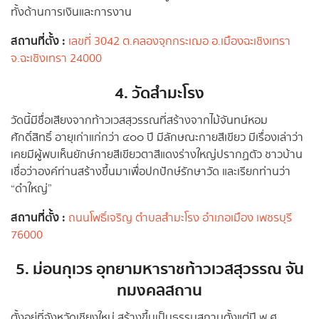
ทั้งด้านการเงินและการงาน
สถานที่ตั้ง :
เลขที่ 3042 ต.คลองจุกกระเฌอ อ.เมืองฉะเชิงเทรา
จ.ฉะเชิงเทรา 24000
4. วัดสำมะโรง
วัดนี้มีชื่อเสียงจากท้าวเวสสุวรรณที่สร้างจากไม้จันทน์หอม
ศักดิ์สิทธิ์ อายุเก่าแก่กว่า ๔๐๐ ปี มีลักษณะกายสีเขียว มีเรื่องเล่าว่า
เคยมีผู้พบเห็นยักษ์กายสีเขียวตาสีแดงร่างใหญ่ปรากฏตัว ชาวบ้าน
เชื่อว่าองค์ท่านสร้างขึ้นมาเพื่อปกปักษ์รักษาวัด และเรียกท่านว่า
“ดำใหญ่”
สถานที่ตั้ง :
ถนนโพธิ์เจริญ ตำบลสำมะโรง อำเภอเมือง เพชรบุรี
76000
5. ม่อนกุเวร อุทยามหาราชท้าวเวสสุวรรณ จัน
ทมงคลสถาน
ตั้งอยู่ที่จังหวัดเชียงใหม่ สร้างขึ้นเป็นธรรมสถานตั้งแต่ปี พ.ศ.