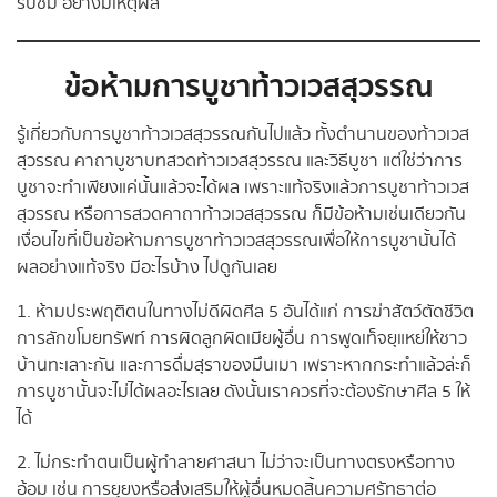
รับชม อย่างมีเหตุผล
ข้อห้ามการบูชาท้าวเวสสุวรรณ
รู้เกี่ยวกับการบูชาท้าวเวสสุวรรณกันไปแล้ว ทั้งตำนานของท้าวเวส
สุวรรณ คาถาบูชาบทสวดท้าวเวสสุวรรณ และวิธีบูชา แต่ใช่ว่าการ
บูชาจะทำเพียงแค่นั้นแล้วจะได้ผล เพราะแท้จริงแล้วการบูชาท้าวเวส
สุวรรณ หรือการสวดคาถาท้าวเวสสุวรรณ ก็มีข้อห้ามเช่นเดียวกัน
เงื่อนไขที่เป็นข้อห้ามการบูชาท้าวเวสสุวรรณเพื่อให้การบูชานั้นได้
ผลอย่างแท้จริง มีอะไรบ้าง ไปดูกันเลย
1. ห้ามประพฤติตนในทางไม่ดีผิดศีล 5 อันได้แก่ การฆ่าสัตว์ตัดชีวิต
การลักขโมยทรัพท์ การผิดลูกผิดเมียผู้อื่น การพูดเท็จยุแหย่ให้ชาว
บ้านทะเลาะกัน และการดื่มสุราของมึนเมา เพราะหากกระทำแล้วล่ะก็
การบูชานั้นจะไม่ได้ผลอะไรเลย ดังนั้นเราควรที่จะต้องรักษาศีล 5 ให้
ได้
2. ไม่กระทำตนเป็นผู้ทำลายศาสนา ไม่ว่าจะเป็นทางตรงหรือทาง
อ้อม เช่น การยุยงหรือส่งเสริมให้ผู้อื่นหมดสิ้นความศรัทธาต่อ