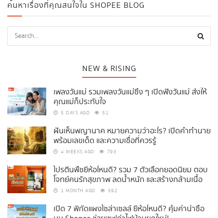
ค้นหาเรื่องที่คุณสนใจใน SHOPEE BLOG
NEW & RISING
เพลงวันแม่ รวมเพลงวันแม่ซึ้ง ๆ เปิดฟังวันแม่ ส่งให้
คุณแม่ก็ประทับใจ
5 DAYS AGO
51
ฝันเห็นพญานาค หมายความว่าอะไร? เปิดคำทำนาย
พร้อมเลขเด็ด และความเชื่อที่ควรรู้
4 WEEKS AGO
793
โปรตีนพืชยี่ห้อไหนดี? รวม 7 ตัวเลือกยอดนิยม ตอบ
โจทย์คนรักสุขภาพ ลดน้ำหนัก และสร้างกล้ามเนื้อ
1 MONTH AGO
592
เปิด 7 พิกัดแผงโซล่าเซลล์ ยี่ห้อไหนดี? คุ้มค่าน่าซื้อ