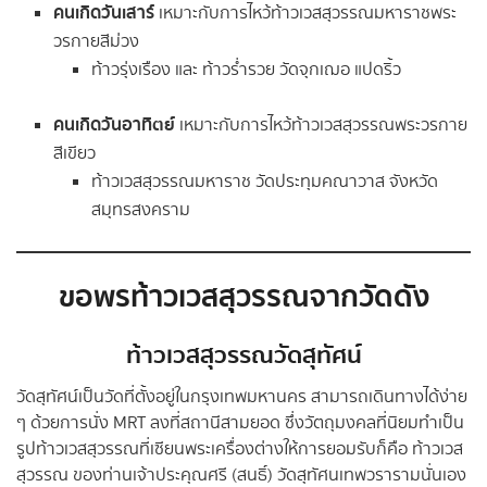
คนเกิดวันเสาร์
เหมาะกับการไหว้ท้าวเวสสุวรรณมหาราชพระ
วรกายสีม่วง
ท้าวรุ่งเรือง และ ท้าวร่ำรวย วัดจุกเฌอ แปดริ้ว
คนเกิดวันอาทิตย์
เหมาะกับการไหว้ท้าวเวสสุวรรณพระวรกาย
สีเขียว
ท้าวเวสสุวรรณมหาราช วัดประทุมคณาวาส จังหวัด
สมุทรสงคราม
ขอพรท้าวเวสสุวรรณจากวัดดัง
ท้าวเวสสุวรรณวัดสุทัศน์
วัดสุทัศน์เป็นวัดที่ตั้งอยู่ในกรุงเทพมหานคร สามารถเดินทางได้ง่าย
ๆ ด้วยการนั่ง MRT ลงที่สถานีสามยอด ซึ่งวัตถุมงคลที่นิยมทำเป็น
รูปท้าวเวสสุวรรณที่เซียนพระเครื่องต่างให้การยอมรับก็คือ ท้าวเวส
สุวรรณ ของท่านเจ้าประคุณศรี (สนธิ์) วัดสุทัศนเทพวรารามนั่นเอง