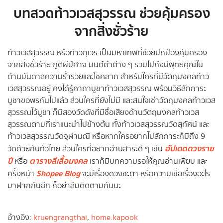
บทสวดท้าวเวสสุวรรณ ช่วยคุ้มครอง
จากสิ่งชั่วร้าย
ท้าวเวสสุวรรณ หรือท้าวกุเวร เป็นมหาเทพที่ช่วยปกป้องคุ้มครอง
จากสิ่งชั่วร้าย ภูติผีปีศาจ มนต์ดำต่าง ๆ รวมไปถึงมีพุทธคุณใน
ด้านบันดาลความร่ำรวยและโชคลาภ สำหรับใครที่มีวัตถุมงคลท้าว
เวสสุวรรณอยู่ คงได้รู้คาถาบูชาท้าวเวสสุวรรณ พร้อมวิธีสักการะ
บูชาขอพรกันไปแล้ว ส่วนใครที่ยังไม่มี และสนใจเช่าวัตถุมงคลท้าวเวส
สุวรรณไว้บูชา ก็มีสองวัดดังที่มีชื่อเสียงด้านวัตถุมงคลท้าวเวส
สุวรรณตามที่เราแนะนำไปข้างต้น ทั้งท้าวเวสสุวรรณวัดสุทัศน์ และ
ท้าวเวสสุวรรณวัดจุฬามณี หรือหากใครอยากไปสักการะก็มีถึง 9
อัปเดตดวงราย
วัดด้วยกันทั่วไทย ส่วนใครที่อยากอ่านสาระดี ๆ เช่น
ปี
ตารางสีเสื้อมงคล
หรือ
เราก็มีบทความรอให้คุณอ่านเพียบ และ
Shopee Blog
ครั้งหน้า
จะมีเรื่องดวงชะตา หรือความเชื่อเรื่องอะไร
มาฝากกันอีก ก็อย่าลืมติดตามกันนะ
อ้างอิง:
kruengrangthai
,
home.kapook