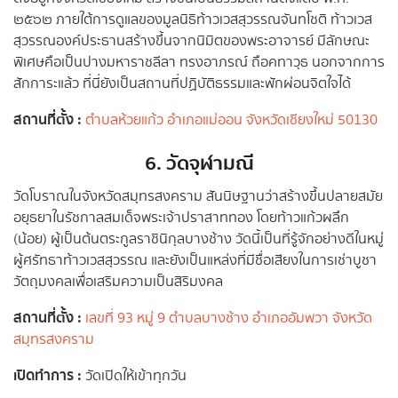
๒๕๖๒ ภายใต้การดูแลของมูลนิธิท้าวเวสสุวรรณจันทโชติ ท้าวเวส
สุวรรณองค์ประธานสร้างขึ้นจากนิมิตของพระอาจารย์ มีลักษณะ
พิเศษคือเป็นปางมหาราชลีลา ทรงอาภรณ์ ถือคทาวุธ นอกจากการ
สักการะแล้ว ที่นี่ยังเป็นสถานที่ปฏิบัติธรรมและพักผ่อนจิตใจได้
สถานที่ตั้ง :
ตำบลห้วยแก้ว อำเภอแม่ออน จังหวัดเชียงใหม่ 50130
6. วัดจุฬามณี
วัดโบราณในจังหวัดสมุทรสงคราม สันนิษฐานว่าสร้างขึ้นปลายสมัย
อยุธยาในรัชกาลสมเด็จพระเจ้าปราสาททอง โดยท้าวแก้วผลึก
(น้อย) ผู้เป็นต้นตระกูลราชินิกุลบางช้าง วัดนี้เป็นที่รู้จักอย่างดีในหมู่
ผู้ศรัทธาท้าวเวสสุวรรณ และยังเป็นแหล่งที่มีชื่อเสียงในการเช่าบูชา
วัตถุมงคลเพื่อเสริมความเป็นสิริมงคล
สถานที่ตั้ง :
เลขที่ 93 หมู่ 9 ตำบลบางช้าง อำเภออัมพวา จังหวัด
สมุทรสงคราม
เปิดทำการ :
วัดเปิดให้เข้าทุกวัน