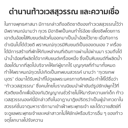
ตำนานท้าวเวสสุวรรณ และความเชื่อ
ในทางพุทธศาสนา มีการกล่าวถึงอดีตชาติของท้าวเวสสุวรรณไว้ว่า
มีพราหมณ์นามว่า กุเวร มีอาชีพเป็นคนทำไร่อ้อย เลี้ยงชีพโดยการ
เอาต้นอ้อยใส่หีบยนต์แล้วคั้นออกมาเป็นน้ำอ้อยไว้ขาย เมื่อกิจการ
ดำเนินไปได้ด้วยดี พราหมณ์กุเวรมีหีบยนต์เป็นของตนเอง 7 เครื่อง
ได้มีการสร้างที่พักให้กับเหล่าคนที่เดินทางผ่านไปผ่านมา รวมถึงได้
นำน้ำอ้อยที่ผลิตได้จากหีบยนต์เครื่องหนึ่ง ซึ่งเป็นหีบยนต์ที่ผลิตน้ำ
อ้อยได้มากที่สุดไปบริจาคให้แก่ผู้ยากไร้ บุญกุศลที่ทำมาทั้งหมด
ทำให้พราหมณ์กุเวรไปเกิดเป็นเทพบนสวรรค์ นามว่า “กุเวรเทพ
บุตร” ต่อมาได้รับหน้าที่ไปดูแลพระนครทางทิศเหนือ ทำให้ได้ชื่อว่า
“ท้าวเวสสุวรรณ” ซึ่งคนไทยโบราณนิยมนำผ้ายันต์รูปยักษ์ผูกไว้ที่
หัวเตียงเด็กเพื่อป้องกันวิญญาณชั่วร้ายไม่ให้มารังควานแก่เด็ก ท้าว
เวสสุวรรณองค์นี้มีกล่าวถึงในอาฏานาฏิยปริตรว่าเป็นผู้นำเทวดาใน
สวรรค์ชั้นจาตุมหาราชิกามาเข้าเฝ้าพระพุทธเจ้า และได้ถวายสัตย์ที่
จะดูแลพระพุทธเจ้าและเหล่าสาวกไม่ให้ยักษ์หรือบริวารอื่น ๆ ของท้าว
จตุโลกบาลไปรังควาน