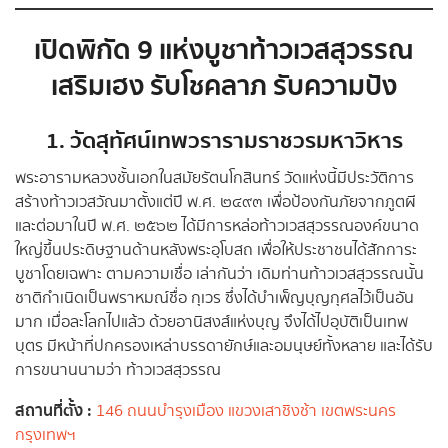
เปิดพิกัด 9 แห่งบูชาท้าวเวสสุวรรณ
เสริมเฮง รับโชคลาภ รับความปัง
1. วัดสุทัศน์เทพวรารามราชวรมหาวิหาร
พระอารามหลวงชั้นเอกในสมัยรัตนโกสินทร์ วัดแห่งนี้มีประวัติการ
สร้างท้าวเวสวัณมาตั้งแต่ปี พ.ศ. ๒๔๙๓ เพื่อป้องกันภัยจากภูตผี
และต่อมาในปี พ.ศ. ๒๕๖๒ ได้มีการหล่อท้าวเวสสุวรรณองค์ขนาด
ใหญ่ขึ้นประดิษฐานด้านหลังพระอุโบสถ เพื่อให้ประชาชนได้สักการะ
บูชาโดยเฉพาะ ตามความเชื่อ เล่ากันว่า เดิมท่านท้าวเวสสุวรรณนั้น
ชาติกำเนิดเป็นพราหมณ์ชื่อ กุเวร ซึ่งได้บำเพ็ญบุญกุศลไว้เป็นอัน
มาก เมื่อละโลกไปแล้ว ด้วยอานิสงส์แห่งบุญ จึงได้ไปอุบัติเป็นเทพ
บุตร มีหน้าที่ปกครองเหล่าบรรดายักษ์และอมนุษย์ทั้งหลาย และได้รับ
การขนานนามว่า ท้าวเวสสุวรรณ
สถานที่ตั้ง :
146 ถนนบำรุงเมือง แขวงเสาชิงช้า เขตพระนคร
กรุงเทพฯ