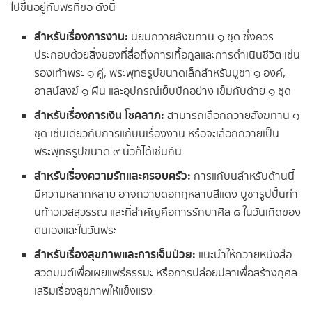
ไปขึ้นอยู่กับพรที่ขอ ดังนี้
สำหรับเรื่องการงาน:
นิยมถวายสังฆทาน ๑ ชุด ซึ่งควร
ประกอบด้วยสิ่งของที่สื่อถึงการเกื้อกูลและการดำเนินชีวิต เช่น
รองเท้าพระ ๑ คู่, พระพุทธรูปขนาดเล็กสำหรับบูชา ๑ องค์,
อาสน์สงฆ์ ๑ ผืน และอุปกรณ์เย็บปักอย่าง เข็มกับด้าย ๑ ชุด
สำหรับเรื่องการเงิน โชคลาภ:
สามารถเลือกถวายสังฆทาน ๑
ชุด เช่นเดียวกับการแก้บนเรื่องงาน หรือจะเลือกถวายเป็น
พระพุทธรูปขนาด ๙ นิ้วก็ได้เช่นกัน
สำหรับเรื่องความรักและครอบครัว:
การแก้บนสำหรับด้านนี้
มีความหลากหลาย อาจถวายดอกกุหลาบสีแดง บูชารูปปั้นท่า
นท้าวเวสสุวรรณ และที่สำคัญคือการรักษาศีล ๘ ในวันเกิดของ
ตนเองและในวันพระ
สำหรับเรื่องสุขภาพและการเจ็บป่วย:
แนะนำให้ถวายหนังสือ
สวดมนต์เพื่อเผยแพร่ธรรมะ หรือการปล่อยปลาเพื่อสร้างกุศล
เสริมเรื่องสุขภาพให้แข็งแรง