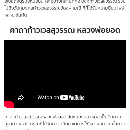
อุโบสถจตุรมุขหินอ่อน และอย่างที่สามก็คือ องค์ท้าวเวสสุวรรณ รวม
ไปถึงวัตถุมงคลท้าวเวสสุวรรณวัดจุฬามณี ที่ก็ได้รับความนิยมแพร่
หลายเช่นกัน
คาถาท้าวเวสสุวรรณ หลวงพ่อยอด
คาถาท้าวเวสสุวรรณหลวงพ่อยอด วัดหนองปลาหมอ เป็นอีกคาถา
บูชาท้าวเวสสุวรรณที่ได้รับความนิยม แต่ควรใช้วิจารณญาณในการ