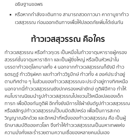
อธิษฐานขอพร
หรือหากกำลังจะเดินทาง สามารถสวดภาวนา คาถาบูชาท้าว
เวสสุวรรณ ก่อนออกเดินทางเพื่อให้ปลอดภัยเพิ่มได้เช่นกัน
ท้าวเวสสุวรรณ คือใคร
ท้าวเวสสุวรรณ หรือท้าวกุเวร เป็นหนึ่งในท้าวจาตุมหาราชผู้ครอง
สวรรค์ชั้นจาตุมหาราชิกา และเป็นผู้ยิ่งใหญ่ หรือเป็นหัวหน้าใน
บรรดาท้าวจตุโลกบาลทั้ง 4 นอกจากท้าวเวสสุวรรณก็ยังมี ท้าว
ธตรฎฐ์ ท้าววิรุฬหก และท้าวท้าววิรูปักษ์ ท้าวทั้ง 4 องค์ประจำอยู่
ตามทิศต่าง ๆ ในส่วนของท้าวเวสสุวรรณจะประจำอยู่ทางทิศเหนือ
นอกจากนี้ท้าวเวสสุวรรณยังปกครองเหล่ายักษ์ ภูติผีปีศาจ ทำให้
คนโบราณนิยมนำรูปท้าวเวสสุวรรณไปแขวนไว้เหนือเปลของเด็ก
ทารก เพื่อป้องกันภูติผี อีกทั้งยังมีการใช้ผ้ายันต์รูปท้าวเวสสุวรรณ
หรือสลักรูปท้าวเวสสุวรรณไว้บนมีดสัปเหร่อ เพื่อเป็นการสะกด
วิญญาณอีกด้วย และอีกหน้าที่หนึ่งของท้าวเวสสุวรรณ คือ เป็นผู้
รักษาสมบัติของเทวโลก จึงทำให้ท้าวเวสสุวรรณเป็นมหาเทพแห่ง
ความมั่งคั่งและร่ำรวยตามความเชื่อของหลายคนนั่นเอง