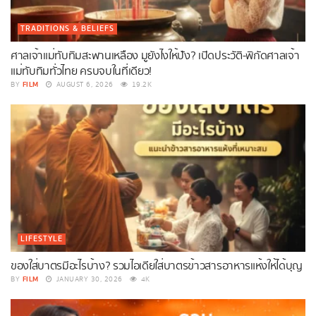
TRADITIONS & BELIEFS
ศาลเจ้าแม่ทับทิมสะพานเหลือง มูยังไงให้ปัง? เปิดประวัติ-พิกัดศาลเจ้า
แม่ทับทิมทั่วไทย ครบจบในที่เดียว!
FILM
BY
AUGUST 6, 2026
19.2K
LIFESTYLE
ของใส่บาตรมีอะไรบ้าง? รวมไอเดียใส่บาตรข้าวสารอาหารแห้งให้ได้บุญ
FILM
BY
JANUARY 30, 2026
4K