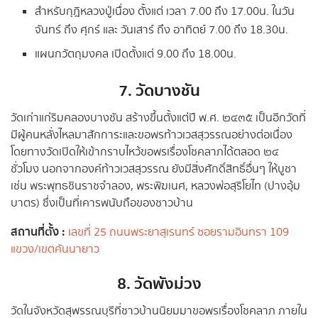
สำหรับกุฎิหลวงปู่เนื่อง ตั้งแต่ เวลา 7.00 ถึง 17.00น. ในวัน
จันทร์ ถึง ศุกร์ และ วันเสาร์ ถึง อาทิตย์ 7.00 ถึง 18.30น.
แผนกวัตถุมงคล เปิดตั้งแต่ 9.00 ถึง 18.00น.
7. วัดบางชัน
วัดเก่าแก่ริมคลองบางชัน สร้างขึ้นตั้งแต่ปี พ.ศ. ๒๔๓๕ เป็นอีกวัดที่
มีผู้คนหลั่งไหลมาสักการะและขอพรท้าวเวสสุวรรณอย่างต่อเนื่อง
โดยทางวัดเปิดให้เข้ากราบไหว้ขอพรเรื่องโชคลาภได้ตลอด ๒๔
ชั่วโมง นอกจากองค์ท้าวเวสสุวรรณ ยังมีสิ่งศักดิ์สิทธิ์อื่นๆ ให้บูชา
เช่น พระพุทธชินราชจำลอง, พระพิฆเนศ, หลวงพ่อสุริโยไท (ปางอุ้ม
บาตร) ซึ่งเป็นที่เคารพนับถือของชาวบ้าน
สถานที่ตั้ง :
เลขที่ 25 ถนนพระยาสุเรนทร์ ซอยรามอินทรา 109
แขวง/เขตคันนายาว
8. วัดพังม่วง
วัดในจังหวัดสุพรรณบุรีที่ชาวบ้านนิยมมาขอพรเรื่องโชคลาภ ภายใน