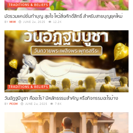
TRADITIONS & BELIEFS
มัดรวมแคปชั่นทำบุญ สุขใจ ไหว้สิ่งศักดิ์สิทธิ์ สำหรับสายบุญยุคใหม่
MIW
BY
JUNE 24, 2025
12.2K
TRADITIONS & BELIEFS
วันอัฏฐมีบูชา คืออะไร? มีหลักธรรมสำคัญ หรือกิจกรรมอะไรบ้าง
PEEM
BY
JUNE 24, 2025
7.6K