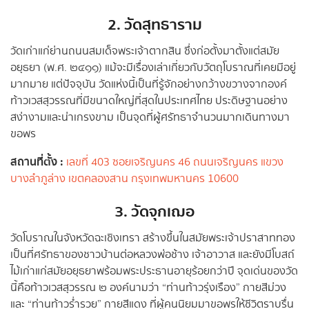
2. วัดสุทธาราม
วัดเก่าแก่ย่านถนนสมเด็จพระเจ้าตากสิน ซึ่งก่อตั้งมาตั้งแต่สมัย
อยุธยา (พ.ศ. ๒๔๑๑) แม้จะมีเรื่องเล่าเกี่ยวกับวัตถุโบราณที่เคยมีอยู่
มากมาย แต่ปัจจุบัน วัดแห่งนี้เป็นที่รู้จักอย่างกว้างขวางจากองค์
ท้าวเวสสุวรรณที่มีขนาดใหญ่ที่สุดในประเทศไทย ประดิษฐานอย่าง
สง่างามและน่าเกรงขาม เป็นจุดที่ผู้ศรัทธาจำนวนมากเดินทางมา
ขอพร
สถานที่ตั้ง :
เลขที่ 403 ซอยเจริญนคร 46 ถนนเจริญนคร แขวง
บางลำภูล่าง เขตคลองสาน กรุงเทพมหานคร 10600
3. วัดจุกเฌอ
วัดโบราณในจังหวัดฉะเชิงเทรา สร้างขึ้นในสมัยพระเจ้าปราสาททอง
เป็นที่ศรัทธาของชาวบ้านต่อหลวงพ่อช้าง เจ้าอาวาส และยังมีโบสถ์
ไม้เก่าแก่สมัยอยุธยาพร้อมพระประธานอายุร้อยกว่าปี จุดเด่นของวัด
นี้คือท้าวเวสสุวรรณ ๒ องค์นามว่า “ท่านท้าวรุ่งเรือง” กายสีม่วง
และ “ท่านท้าวร่ำรวย” กายสีแดง ที่ผู้คนนิยมมาขอพรให้ชีวิตราบรื่น