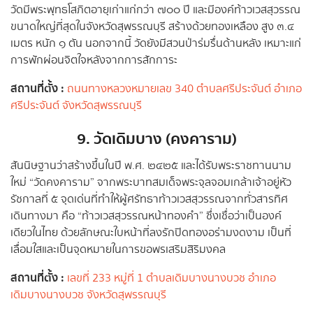
วัดมีพระพุทธโสภิตอายุเก่าแก่กว่า ๗๐๐ ปี และมีองค์ท้าวเวสสุวรรณ
ขนาดใหญ่ที่สุดในจังหวัดสุพรรณบุรี สร้างด้วยทองเหลือง สูง ๓.๔
เมตร หนัก ๑ ตัน นอกจากนี้ วัดยังมีสวนป่าร่มรื่นด้านหลัง เหมาะแก่
การพักผ่อนจิตใจหลังจากการสักการะ
สถานที่ตั้ง :
ถนนทางหลวงหมายเลข 340 ตำบลศรีประจันต์ อำเภอ
ศรีประจันต์ จังหวัดสุพรรณบุรี
9. วัดเดิมบาง (คงคาราม)
สันนิษฐานว่าสร้างขึ้นในปี พ.ศ. ๒๔๒๕ และได้รับพระราชทานนาม
ใหม่ “วัดคงคาราม” จากพระบาทสมเด็จพระจุลจอมเกล้าเจ้าอยู่หัว
รัชกาลที่ ๕ จุดเด่นที่ทำให้ผู้ศรัทธาท้าวเวสสุวรรณจากทั่วสารทิศ
เดินทางมา คือ “ท้าวเวสสุวรรณหน้าทองคำ” ซึ่งเชื่อว่าเป็นองค์
เดียวในไทย ด้วยลักษณะใบหน้าที่ลงรักปิดทองอร่ามงดงาม เป็นที่
เลื่อมใสและเป็นจุดหมายในการขอพรเสริมสิริมงคล
สถานที่ตั้ง :
เลขที่ 233 หมู่ที่ 1 ตำบลเดิมบางนางบวช อำเภอ
เดิมบางนางบวช จังหวัดสุพรรณบุรี