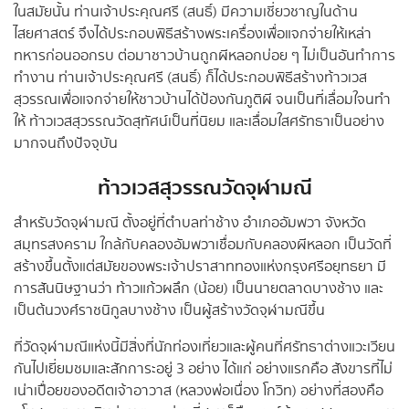
ในสมัยนั้น ท่านเจ้าประคุณศรี (สนธิ์) มีความเชี่ยวชาญในด้าน
ไสยศาสตร์ จึงได้ประกอบพิธีสร้างพระเครื่องเพื่อแจกจ่ายให้เหล่า
ทหารก่อนออกรบ ต่อมาชาวบ้านถูกผีหลอกบ่อย ๆ ไม่เป็นอันทำการ
ทำงาน ท่านเจ้าประคุณศรี (สนธิ์) ก็ได้ประกอบพิธีสร้างท้าวเวส
สุวรรณเพื่อแจกจ่ายให้ชาวบ้านได้ป้องกันภูติผี จนเป็นที่เลื่อมใจนทำ
ให้ ท้าวเวสสุวรรณวัดสุทัศน์เป็นที่นิยม และเลื่อมใสศรัทธาเป็นอย่าง
มากจนถึงปัจจุบัน
ท้าวเวสสุวรรณวัดจุฬามณี
สำหรับวัดจุฬามณี ตั้งอยู่ที่ตำบลท่าช้าง อำเภออัมพวา จังหวัด
สมุทรสงคราม ใกล้กับคลองอัมพวาเชื่อมกับคลองผีหลอก เป็นวัดที่
สร้างขึ้นตั้งแต่สมัยของพระเจ้าปราสาททองแห่งกรุงศรีอยุทธยา มี
การสันนิษฐานว่า ท้าวแก้วผลึก (น้อย) เป็นนายตลาดบางช้าง และ
เป็นต้นวงศ์ราชนิกูลบางช้าง เป็นผู้สร้างวัดจุฬามณีขึ้น
ที่วัดจุฬามณีแห่งนี้มีสิ่งที่นักท่องเที่ยวและผู้คนที่ศรัทธาต่างแวะเวียน
กันไปเยี่ยมชมและสักการะอยู่ 3 อย่าง ได้แก่ อย่างแรกคือ สังขารที่ไม่
เน่าเปื่อยของอดีตเจ้าอาวาส (หลวงพ่อเนื่อง โกวิท) อย่างที่สองคือ