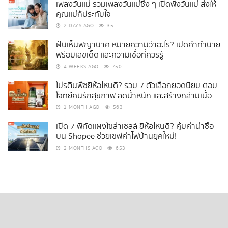
เพลงวันแม่ รวมเพลงวันแม่ซึ้ง ๆ เปิดฟังวันแม่ ส่งให้
คุณแม่ก็ประทับใจ
2 DAYS AGO
35
ฝันเห็นพญานาค หมายความว่าอะไร? เปิดคำทำนาย
พร้อมเลขเด็ด และความเชื่อที่ควรรู้
4 WEEKS AGO
750
โปรตีนพืชยี่ห้อไหนดี? รวม 7 ตัวเลือกยอดนิยม ตอบ
โจทย์คนรักสุขภาพ ลดน้ำหนัก และสร้างกล้ามเนื้อ
1 MONTH AGO
563
เปิด 7 พิกัดแผงโซล่าเซลล์ ยี่ห้อไหนดี? คุ้มค่าน่าซื้อ
บน Shopee ช่วยเซฟค่าไฟบ้านยุคใหม่!
2 MONTHS AGO
653