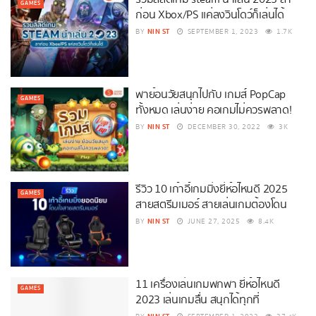
GAMES
ก่อน Xbox/PS แค่ลงวินโดว์ก็เล่นได้
NIN ST
BY
SEPTEMBER 1, 2023
1.7K
พาย้อนวัยสนุกไปกับ เกมส์ PopCap
GAMES
ทั้งหมด เล่นง่าย คอเกมไม่ควรพลาด!
NIN ST
BY
DECEMBER 30, 2022
3K
รีวิว 10 เก้าอี้เกมมิ่งยี่ห้อไหนดี 2025
GAMES
สายสตรีมเมอร์ สายเล่นเกมต้องโดน
NIN ST
BY
JUNE 27, 2025
8.4K
11 เครื่องเล่นเกมพกพา ยี่ห้อไหนดี
GAMES
2023 เล่นเกมลื่น สนุกได้ทุกที่