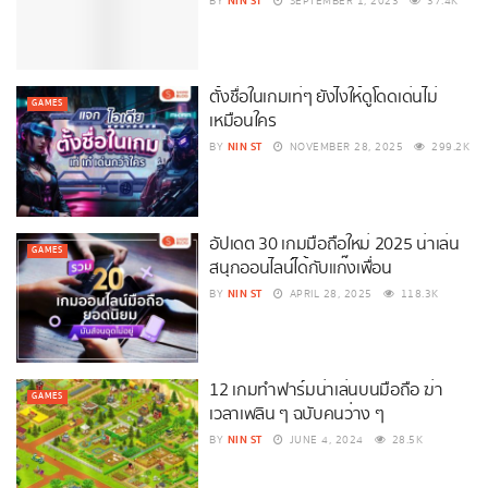
NIN ST
BY
SEPTEMBER 1, 2023
37.4K
ตั้งชื่อในเกมเท่ๆ ยังไงให้ดูโดดเด่นไม่
GAMES
เหมือนใคร
NIN ST
BY
NOVEMBER 28, 2025
299.2K
อัปเดต 30 เกมมือถือใหม่ 2025 น่าเล่น
GAMES
สนุกออนไลน์ได้กับแก๊งเพื่อน
NIN ST
BY
APRIL 28, 2025
118.3K
12 เกมทำฟาร์มน่าเล่นบนมือถือ ฆ่า
GAMES
เวลาเพลิน ๆ ฉบับคนว่าง ๆ
NIN ST
BY
JUNE 4, 2024
28.5K