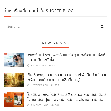
ค้นหาเรื่องที่คุณสนใจใน SHOPEE BLOG
NEW & RISING
เพลงวันแม่ รวมเพลงวันแม่ซึ้ง ๆ เปิดฟังวันแม่ ส่งให้
คุณแม่ก็ประทับใจ
3 DAYS AGO
36
ฝันเห็นพญานาค หมายความว่าอะไร? เปิดคำทำนาย
พร้อมเลขเด็ด และความเชื่อที่ควรรู้
4 WEEKS AGO
757
โปรตีนพืชยี่ห้อไหนดี? รวม 7 ตัวเลือกยอดนิยม ตอบ
โจทย์คนรักสุขภาพ ลดน้ำหนัก และสร้างกล้ามเนื้อ
1 MONTH AGO
568