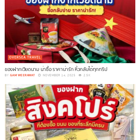
OVERSEA TRAVEL
ของฝากเวียดนาม น่าซื้อ ราคาน่ารัก หิ้วกลับได้ทุกทริป
GAM WEERAWAT
BY
NOVEMBER 14, 2025
2.5K