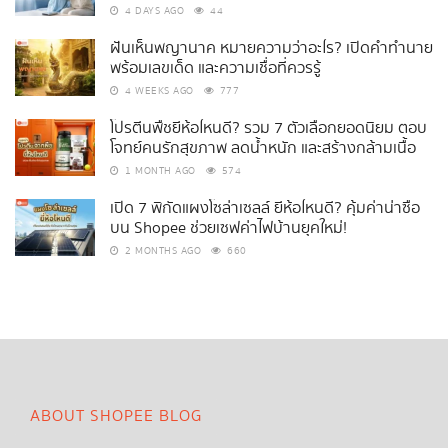
4 DAYS AGO
44
ฝันเห็นพญานาค หมายความว่าอะไร? เปิดคำทำนาย
พร้อมเลขเด็ด และความเชื่อที่ควรรู้
4 WEEKS AGO
777
โปรตีนพืชยี่ห้อไหนดี? รวม 7 ตัวเลือกยอดนิยม ตอบ
โจทย์คนรักสุขภาพ ลดน้ำหนัก และสร้างกล้ามเนื้อ
1 MONTH AGO
574
เปิด 7 พิกัดแผงโซล่าเซลล์ ยี่ห้อไหนดี? คุ้มค่าน่าซื้อ
บน Shopee ช่วยเซฟค่าไฟบ้านยุคใหม่!
2 MONTHS AGO
660
ABOUT SHOPEE BLOG