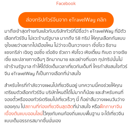
Facebook
ส่องทริปทัวร์จีนจาก eTravelWay คลิก
มาถึงเจ้าสุดท้ายกันแล้วกับบริษัททัวร์ที่มีชื่อว่า eTravelWay ที่มีตัว
เลือกทัวร์จีน ไม่แวะร้านรัฐบาล มากถึง 58 ทริป ให้คุณเลือกกันแบบ
จุใจเลยว่าอยากไปเมืองไหน ไม่ว่าจะเป็นกวางเจา เจิ้งโจว ซีอาน
แชงกรีล่า เฉิงตู ฉงชิ้ง เต๋อชิง ซัวเถา หังโจว เหิงเตี้ยน ทิเบต จางเจีย
เจี้ย และปลายทางอืนๆ อีกมากมาย และอย่างที่บอก ทุปทริปนั้นไม่
เข้าร้านรัฐบาล ทำให้ได้จัดเต็มเวลาเที่ยวกันเต็มที่ ใครกำลังสนใจทัวร์
จีน eTravelWay ก็เป็นทางเลือกที่น่าสนใจ
สำหรับใครที่กำลังวางแผนไปเที่ยวจีนอยู่ บทความนี้คงช่วยให้คุณ
เตรียมตัวเลือกทัวร์จีน บริษัทไหนดีได้ไม่มากก็น้อย และสำหรับคนที่
จองตั๋วหรือจองทัวร์เตรียมไปเที่ยวเร็วๆ นี้ ก็อย่าลืมวางแผนวันว่าง
ของคุณ ไป
สถานที่ท่องเที่ยวจีนสุดฮิต
ที่น่าสนใจ หรือ
ฝึกภาษาจีน
เบื้องต้นแบบออนไลน์
ไว้คุยกับคนท้องถิ่นแบบพื้นฐาน จะได้เที่ยวจีน
แบบเต็มอรรถรสมากขึ้นนั่นเอง