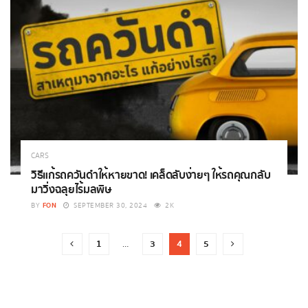
CARS
วิธีแก้รถควันดำให้หายขาด! เคล็ดลับง่ายๆ ให้รถคุณกลับ
มาวิ่งฉลุยไร้มลพิษ
FON
BY
SEPTEMBER 30, 2024
2K
1
3
4
5
…