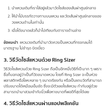
นำแหวนเดิมที่เราใส่อยู่แล้วมาวัดไซส์ของเส้นผ่าศูนย์กลาง
ให้นำไม้บรรทัดวางทาบบนแหวน และวัดเส้นผ่าศูนย์กลางของ
วงแหวนด้านในเท่านั้น
เมื่อได้ขนาดแล้วก็นำไปเทียบกับตารางด้านล่าง
ข้อแนะนำ
: แหวนวงเดิมที่นำมาวัดควรเป็นแหวนที่ทรงกลมได้
มาตรฐาน ไม่ชำรุด บิดเบี้ยว
3. วิธีวัดไซส์แหวนด้วย Ring Sizer
วิธีวัดไซส์แหวนด้วย Ring Sizer ถือเป็นอีกหนึ่งวิธีที่เป๊ะมาก ๆ เพราะ
ชื่อก็บอกอยู่ว่าเป็นที่วัดขนาดแหวน โดยที่ Ring Sizer จะเป็นห่วง
พลาสติกหรือโลหะหลาย ๆ ขนาดเรียงกัน หรือเป็นแถบวัดที่สามารถ
ปรับขนาดได้เหมือนเข็มขัด ซึ่งจะมีตัวเลขไซส์แหวน กำกับอยู่ด้วย
สามารถนำมาสวมเข้ากับนิ้วเพื่อหาขนาดที่พอดีที่สุดได้เลย
4. วิธีวัดไซส์แหวนผ่านแอปพลิเคชัน