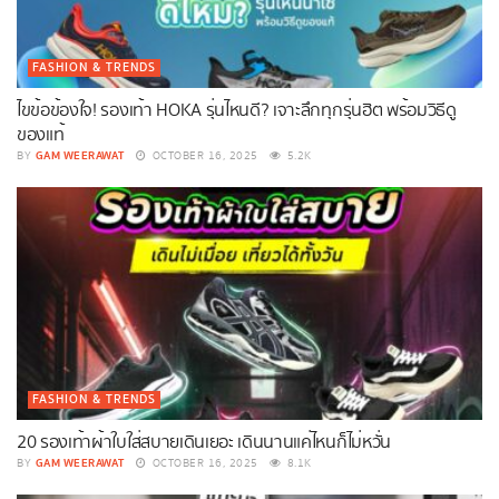
FASHION & TRENDS
ไขข้อข้องใจ! รองเท้า HOKA รุ่นไหนดี? เจาะลึกทุกรุ่นฮิต พร้อมวิธีดู
ของแท้
GAM WEERAWAT
BY
OCTOBER 16, 2025
5.2K
FASHION & TRENDS
20 รองเท้าผ้าใบใส่สบายเดินเยอะ เดินนานแค่ไหนก็ไม่หวั่น
GAM WEERAWAT
BY
OCTOBER 16, 2025
8.1K