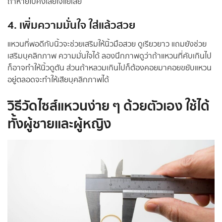
ถ้าหายไปคงเสียใจแย่เลย
4. เพิ่มความมั่นใจ ใส่แล้วสวย
แหวนที่พอดีกับนิ้วจะช่วยเสริมให้นิ้วมือสวย ดูเรียวยาว แถมยังช่วย
เสริมบุคลิกภาพ ความมั่นใจได้ ลองนึกภาพดูว่าถ้าแหวนที่คับเกินไป
ก็อาจทำให้นิ้วดูตัน ส่วนถ้าหลวมเกินไปก็ต้องคอยมาคอยขยับแหวน
อยู่ตลอดจะทำให้เสียบุคลิกภาพได้
วิธีวัดไซส์แหวนง่าย ๆ ด้วยตัวเอง ใช้ได้
ทั้งผู้ชายและผู้หญิง