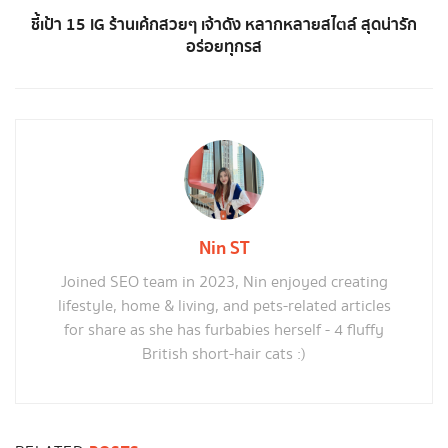
ชี้เป้า 15 IG ร้านเค้กสวยๆ เจ้าดัง หลากหลายสไตล์ สุดน่ารัก
อร่อยทุกรส
Nin ST
Joined SEO team in 2023, Nin enjoyed creating
lifestyle, home & living, and pets-related articles
for share as she has furbabies herself - 4 fluffy
British short-hair cats :)