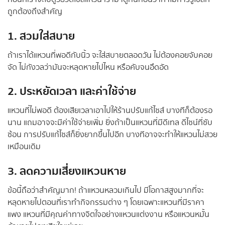
ถูกต้องถึงสำคัญ
1. สวมใส่สบาย
ถ้าเราได้แหวนที่พอดีกับนิ้ว จะใส่สบายตลอดวัน ไม่ต้องคอยจับคอย
จัด ไม่กังวลว่ามันจะหลุดหายไปไหน หรือคับจนอึดอัด
2. ประหยัดเวลา และค่าใช้จ่าย
แหวนที่ไม่พอดี ต้องเสียเวลาเอาไปให้ร้านปรับแก้ไซส์ บางทีก็ต้องรอ
นาน แถมอาจจะมีค่าใช้จ่ายเพิ่ม ยิ่งถ้าเป็นแหวนที่มีดีเทล ดีไซน์ที่ซับ
ซ้อน การปรับแก้ไซส์ก็ยิ่งยากขึ้นไปอีก บางทีอาจจะทำให้แหวนไม่สวย
เหมือนเดิม
3. ลดความเสี่ยงแหวนหาย
ข้อนี้ถือว่าสำคัญมาก! ถ้าแหวนหลวมเกินไป มีโอกาสสูงมากที่จะ
หลุดหายไปตอนที่เราทำกิจกรรมต่าง ๆ โดยเฉพาะแหวนที่มีราคา
แพง แหวนที่มีคุณค่าทางจิตใจอย่างแหวนแต่งงาน หรือแหวนหมั้น