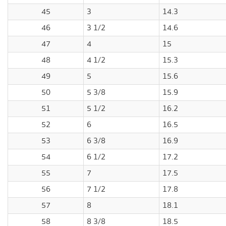
45
3
14.3
46
3 1/2
14.6
47
4
15
48
4 1/2
15.3
49
5
15.6
50
5 3/8
15.9
51
5 1/2
16.2
52
6
16.5
53
6 3/8
16.9
54
6 1/2
17.2
55
7
17.5
56
7 1/2
17.8
57
8
18.1
58
8 3/8
18.5