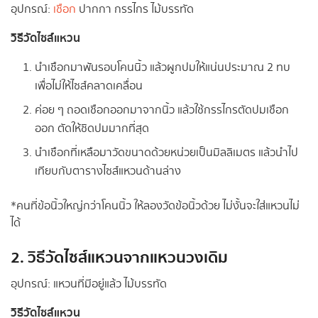
อุปกรณ์:
เชือก
ปากกา กรรไกร ไม้บรรทัด
วิธีวัดไซส์แหวน
นำเชือกมาพันรอบโคนนิ้ว แล้วผูกปมให้แน่นประมาณ 2 ทบ
เพื่อไม่ให้ไซส์คลาดเคลื่อน
ค่อย ๆ ถอดเชือกออกมาจากนิ้ว แล้วใช้กรรไกรตัดปมเชือก
ออก ตัดให้ชิดปมมากที่สุด
นำเชือกที่เหลือมาวัดขนาดด้วยหน่วยเป็นมิลลิเมตร แล้วนำไป
เทียบกับตารางไซส์แหวนด้านล่าง
*คนที่ข้อนิ้วใหญ่กว่าโคนนิ้ว ให้ลองวัดข้อนิ้วด้วย ไม่งั้นจะใส่แหวนไม่
ได้
2. วิธีวัดไซส์แหวนจากแหวนวงเดิม
อุปกรณ์: แหวนที่มีอยู่แล้ว ไม้บรรทัด
วิธีวัดไซส์แหวน