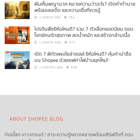
ฝันเห็นพญานาค หมายความว่าอะไร? เปิดคำทำนาย
พร้อมเลขเด็ด และความเชื่อที่ควรรู้
4 WEEKS AGO
764
โปรตีนพืชยี่ห้อไหนดี? รวม 7 ตัวเลือกยอดนิยม ตอบ
โจทย์คนรักสุขภาพ ลดน้ำหนัก และสร้างกล้ามเนื้อ
1 MONTH AGO
570
เปิด 7 พิกัดแผงโซล่าเซลล์ ยี่ห้อไหนดี? คุ้มค่าน่าซื้อ
บน Shopee ช่วยเซฟค่าไฟบ้านยุคใหม่!
2 MONTHS AGO
658
ABOUT SHOPEE BLOG
ท่องโลก เกาะเทรนด์ ! สาระความรู้หลากหลายพร้อมเสิร์ฟถึงที่ ครบ