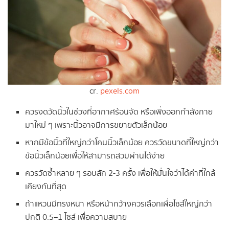
cr.
pexels.com
ควรงดวัดนิ้วในช่วงที่อากาศร้อนจัด หรือเพิ่งออกกำลังกาย
มาใหม่ ๆ เพราะนิ้วอาจมีการขยายตัวเล็กน้อย
หากมีข้อนิ้วที่ใหญ่กว่าโคนนิ้วเล็กน้อย ควรวัดขนาดที่ใหญ่กว่า
ข้อนิ้วเล็กน้อยเพื่อให้สามารถสวมผ่านได้ง่าย
ควรวัดซ้ำหลาย ๆ รอบสัก 2-3 ครั้ง เพื่อให้มั่นใจว่าได้ค่าที่ใกล้
เคียงกันที่สุด
ถ้าแหวนมีทรงหนา หรือหน้ากว้างควรเลือกเผื่อไซส์ใหญ่กว่า
ปกติ 0.5–1 ไซส์ เพื่อความสบาย