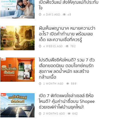
เปิดฟังวันแม่ ส่งให้คุณแม่ก็ประทับ
ใจ
4 DAYS AGO
48
ฝันเห็นพญานาค หมายความว่า
อะไร? เปิดคำทำนาย พร้อมเลข
เด็ด และความเชื่อที่ควรรู้
4 WEEKS AGO
782
โปรตีนพืชยี่ห้อไหนดี? รวม 7 ตัว
เลือกยอดนิยม ตอบโจทย์คนรัก
สุขภาพ ลดน้ำหนัก และสร้าง
กล้ามเนื้อ
1 MONTH AGO
586
เปิด 7 พิกัดแผงโซล่าเซลล์ ยี่ห้อ
ไหนดี? คุ้มค่าน่าซื้อบน Shopee
ช่วยเซฟค่าไฟบ้านยุคใหม่!
2 MONTHS AGO
662