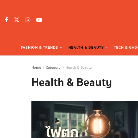
FASHION & TRENDS
HEALTH & BEAUTY
TECH & GAD
Home
Category
Health & Beauty
Health & Beauty